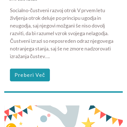
Socialno-čustveni razvoj otrok V prvem letu
življenja otrok deluje po principu ugodja in
neugodja, saj njegovi možgani še niso dovolj
razviti, da bi razumel vzrok svojega nelagodja.
Čustveni izrazi so neposreden odraz njegovega
notranjega stanja, saj še ne zmore nadzorovati
izražanja čustev….
Preberi Več