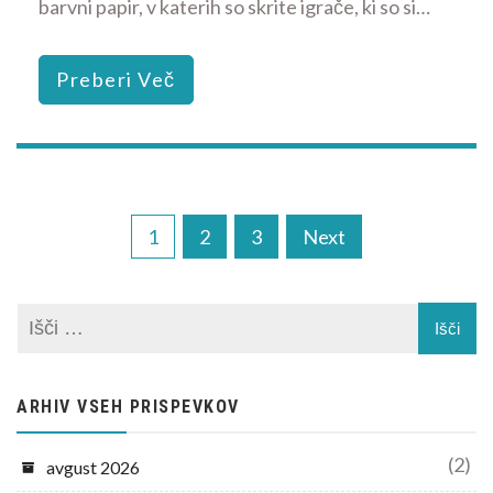
barvni papir, v katerih so skrite igrače, ki so si…
Preberi Več
Navigacija
1
2
3
Next
prispevkov
ARHIV VSEH PRISPEVKOV
(2)
avgust 2026