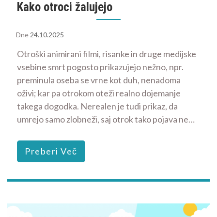
Kako otroci žalujejo
Dne
24.10.2025
Otroški animirani filmi, risanke in druge medijske
vsebine smrt pogosto prikazujejo nežno, npr.
preminula oseba se vrne kot duh, nenadoma
oživi; kar pa otrokom oteži realno dojemanje
takega dogodka. Nerealen je tudi prikaz, da
umrejo samo zlobneži, saj otrok tako pojava ne…
Preberi Več