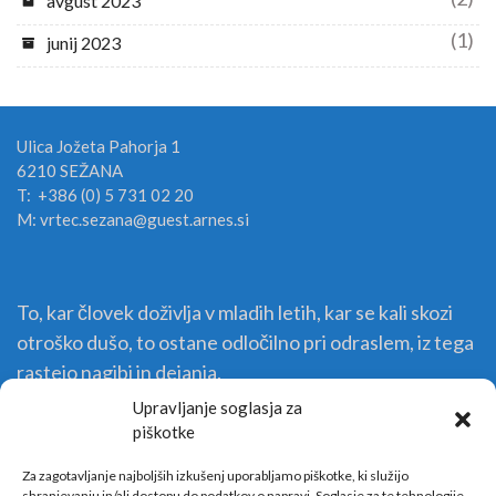
avgust 2023
(1)
junij 2023
Ulica Jožeta Pahorja 1
6210 SEŽANA
T: +386 (0) 5 731 02 20
M: vrtec.sezana@guest.arnes.si
To, kar človek doživlja v mladih letih, kar se kali skozi
otroško dušo, to ostane odločilno pri odraslem, iz tega
rastejo nagibi in dejanja.
Upravljanje soglasja za
piškotke
Za zagotavljanje najboljših izkušenj uporabljamo piškotke, ki služijo
shranjevanju in/ali dostopu do podatkov o napravi. Soglasje za te tehnologije