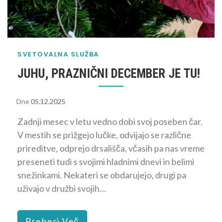
SVETOVALNA SLUŽBA
JUHU, PRAZNIČNI DECEMBER JE TU!
Dne
05.12.2025
Zadnji mesec v letu vedno dobi svoj poseben čar.
V mestih se prižgejo lučke, odvijajo se različne
prireditve, odprejo drsališča, včasih pa nas vreme
preseneti tudi s svojimi hladnimi dnevi in belimi
snežinkami. Nekateri se obdarujejo, drugi pa
uživajo v družbi svojih…
Preberi Več