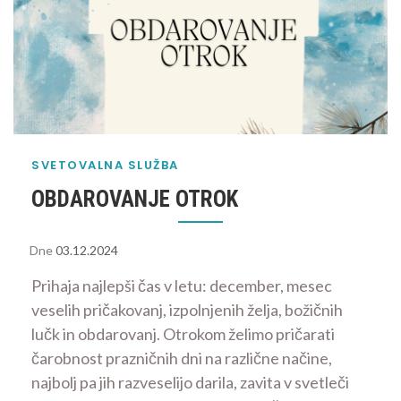
SVETOVALNA SLUŽBA
OBDAROVANJE OTROK
Dne
03.12.2024
Prihaja najlepši čas v letu: december, mesec
veselih pričakovanj, izpolnjenih želja, božičnih
lučk in obdarovanj. Otrokom želimo pričarati
čarobnost prazničnih dni na različne načine,
najbolj pa jih razveselijo darila, zavita v svetleči