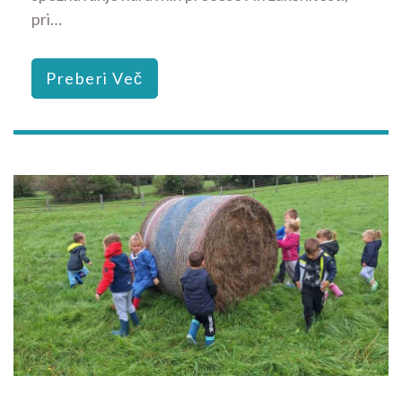
pri…
Preberi Več