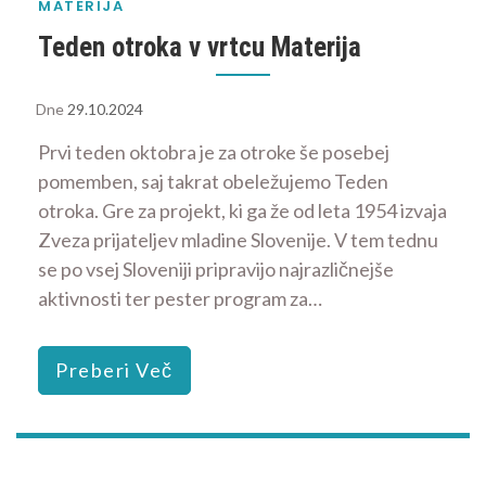
MATERIJA
Teden otroka v vrtcu Materija
Dne
29.10.2024
Prvi teden oktobra je za otroke še posebej
pomemben, saj takrat obeležujemo Teden
otroka. Gre za projekt, ki ga že od leta 1954 izvaja
Zveza prijateljev mladine Slovenije. V tem tednu
se po vsej Sloveniji pripravijo najrazličnejše
aktivnosti ter pester program za…
Preberi Več