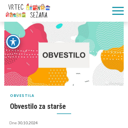
Skip
Vrtec
Veliko pogumnih
to
korakov
content
Sežana
OBVESTILA
Obvestilo za starše
Dne
30.10.2024