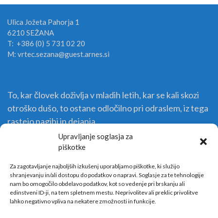
Ulica Jožeta Pahorja 1
6210 SEŽANA
T: +386 (0) 5 731 02 20
M: vrtec.sezana@guest.arnes.si
To, kar človek doživlja v mladih letih, kar se kali skozi
otroško dušo, to ostane odločilno pri odraslem, iz tega
rastejo nagibi in dejanja.
Upravljanje soglasja za
piškotke
Za zagotavljanje najboljših izkušenj uporabljamo piškotke, ki služijo
shranjevanju in/ali dostopu do podatkov o napravi. Soglasje za te tehnologije
nam bo omogočilo obdelavo podatkov, kot so vedenje pri brskanju ali
edinstveni ID-ji, na tem spletnem mestu. Neprivolitev ali preklic privolitve
lahko negativno vpliva na nekatere zmožnosti in funkcije.