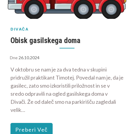
DIVAČA
Obisk gasilskega doma
Dne
26.10.2024
V oktobru se nam je za dva tedna v skupini
pridružil praktikant Timotej. Povedal nam je, da je
gasilec, zato smo izkoristili priložnost in se v
sredo odpravili na ogled gasilskega doma v
Divači. Že od daleč smo na parkirišču zagledali
velik…
Preberi Več