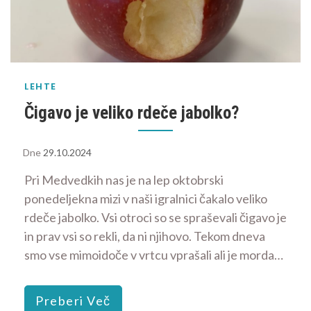
LEHTE
Čigavo je veliko rdeče jabolko?
Dne
29.10.2024
Pri Medvedkih nas je na lep oktobrski
ponedeljekna mizi v naši igralnici čakalo veliko
rdeče jabolko. Vsi otroci so se spraševali čigavo je
in prav vsi so rekli, da ni njihovo. Tekom dneva
smo vse mimoidoče v vrtcu vprašali ali je morda…
Preberi Več