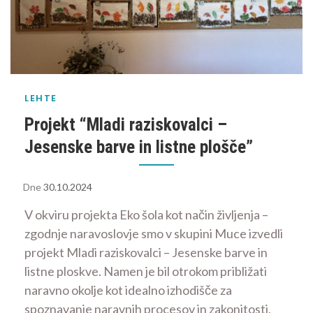
LEHTE
Projekt “Mladi raziskovalci –
Jesenske barve in listne plošče”
Dne
30.10.2024
V okviru projekta Eko šola kot način življenja –
zgodnje naravoslovje smo v skupini Muce izvedli
projekt Mladi raziskovalci – Jesenske barve in
listne ploskve. Namen je bil otrokom približati
naravno okolje kot idealno izhodišče za
spoznavanje naravnih procesov in zakonitosti,