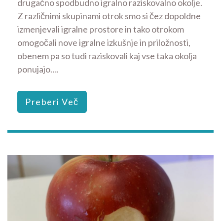
drugačno spodbudno igralno raziskovalno okolje.
Z različnimi skupinami otrok smo si čez dopoldne
izmenjevali igralne prostore in tako otrokom
omogočali nove igralne izkušnje in priložnosti,
obenem pa so tudi raziskovali kaj vse taka okolja
ponujajo….
Preberi Več