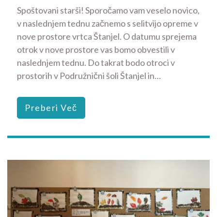
Spoštovani starši! Sporočamo vam veselo novico,
v naslednjem tednu začnemo s selitvijo opreme v
nove prostore vrtca Štanjel. O datumu sprejema
otrok v nove prostore vas bomo obvestili v
naslednjem tednu. Do takrat bodo otroci v
prostorih v Podružnični šoli Štanjel in…
Preberi Več