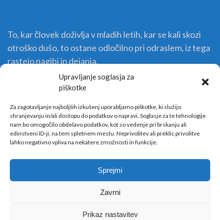
To, kar človek doživlja v mladih letih, kar se kali skozi
otroško dušo, to ostane odločilno pri odraslem, iz tega
rastejo nagibi in dejanja.
Upravljanje soglasja za
piškotke
Za zagotavljanje najboljših izkušenj uporabljamo piškotke, ki služijo
shranjevanju in/ali dostopu do podatkov o napravi. Soglasje za te tehnologije
nam bo omogočilo obdelavo podatkov, kot so vedenje pri brskanju ali
edinstveni ID-ji, na tem spletnem mestu. Neprivolitev ali preklic privolitve
lahko negativno vpliva na nekatere zmožnosti in funkcije.
Sprejmi
Zavrni
Copyright © 2026 Vrtec Sežana - WordPress Theme : By
Sparkle Themes
Prikaz nastavitev