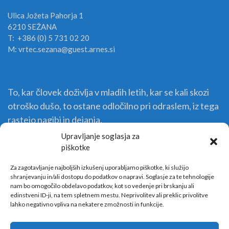
Ulica Jožeta Pahorja 1
6210 SEŽANA
T: +386 (0) 5 731 02 20
M: vrtec.sezana@guest.arnes.si
To, kar človek doživlja v mladih letih, kar se kali skozi
otroško dušo, to ostane odločilno pri odraslem, iz tega
rastejo nagibi in dejanja.
Upravljanje soglasja za
piškotke
Za zagotavljanje najboljših izkušenj uporabljamo piškotke, ki služijo
shranjevanju in/ali dostopu do podatkov o napravi. Soglasje za te tehnologije
nam bo omogočilo obdelavo podatkov, kot so vedenje pri brskanju ali
edinstveni ID-ji, na tem spletnem mestu. Neprivolitev ali preklic privolitve
lahko negativno vpliva na nekatere zmožnosti in funkcije.