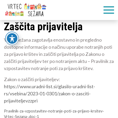
Skip
Vrtec
Veliko pogumnih
to
korakov
content
Sežana
Zaščita prijavitelja
Vrtec Sežana zagotavlja enostavno in pregledno
dostopne informacije o načinu uporabe notranjih poti
za prijavo kršitev in zaščiti prijavitelja po Zakonu o
zaščiti prijaviteljev ter po notranjem aktu – Pravilnik za
vzpostavitev notranje poti za prijavo kršitev.
Zakon o zaščiti prijaviteljev:
https://www.uradni-list.si/glasilo-uradni-list-
rs/vsebina/2023-01-0301/zakon-o-zasciti-
prijaviteljevzzpri
Pravilnik-za-vzpostavitev-notranje-poti-za-prijavo-krsitev-
Vrtec-Sezana-.doc-1