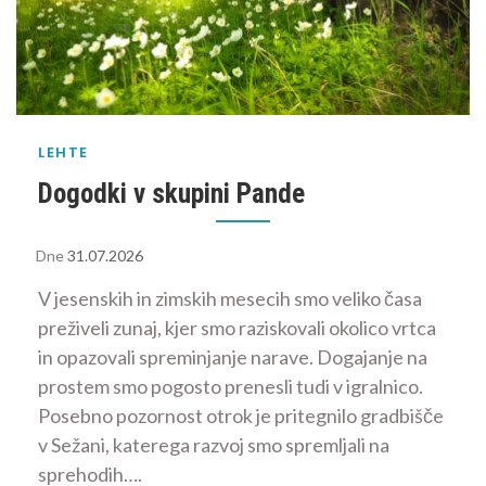
LEHTE
Dogodki v skupini Pande
Dne
31.07.2026
V jesenskih in zimskih mesecih smo veliko časa
preživeli zunaj, kjer smo raziskovali okolico vrtca
in opazovali spreminjanje narave. Dogajanje na
prostem smo pogosto prenesli tudi v igralnico.
Posebno pozornost otrok je pritegnilo gradbišče
v Sežani, katerega razvoj smo spremljali na
sprehodih….