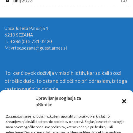
junij 2023
Ulica Jožeta Pahorja 1
6210 SEŽANA
T: +386 (0) 5 731 02 20
M: vrtec.sezana@guest.arnes.si
To, kar človek doživlja v mladih letih, kar se kali skozi
otroško dušo, to ostane odločilno pri odraslem, iz tega
rastejo nagibi in dejanja.
Upravljanje soglasja za
piškotke
Za zagotavljanje najboljših izkušenj uporabljamo piškotke, ki služijo
shranjevanju in/ali dostopu do podatkov o napravi. Soglasje za te tehnologije
nam bo omogočilo obdelavo podatkov, kot so vedenje pri brskanju ali
edinstveni ID-ji, na tem spletnem mestu. Neprivolitev ali preklic privolitve