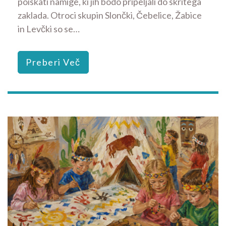
poiskati namige, ki jih bodo pripeljali do skritega
zaklada. Otroci skupin Slončki, Čebelice, Žabice
in Levčki so se…
Preberi Več