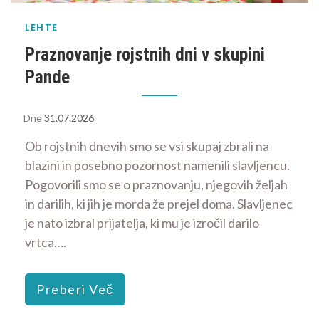
LEHTE
Praznovanje rojstnih dni v skupini
Pande
Dne
31.07.2026
Ob rojstnih dnevih smo se vsi skupaj zbrali na
blazini in posebno pozornost namenili slavljencu.
Pogovorili smo se o praznovanju, njegovih željah
in darilih, ki jih je morda že prejel doma. Slavljenec
je nato izbral prijatelja, ki mu je izročil darilo
vrtca….
Preberi Več