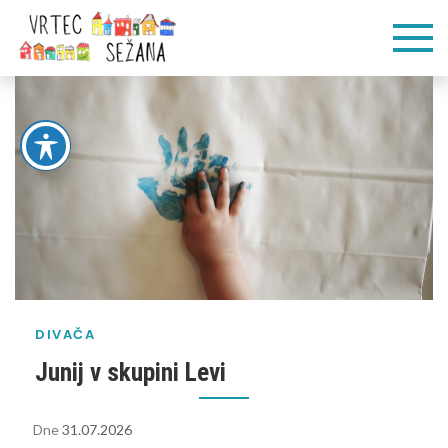
Skip
Vrtec
Veliko pogumnih
to
korakov
content
Sežana
DIVAČA
Junij v skupini Levi
Dne
31.07.2026