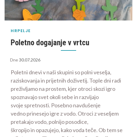
HRPELJE
Poletno dogajanje v vrtcu
Dne
30.07.2026
Poletni dnevi v naši skupini so polni veselja,
raziskovanja in prijetnih doživetij. Tople dni radi
preživljamo na prostem, kjer otroci skozi igro
spoznavajo svet okoli sebe in razvijajo
svoje spretnosti. Posebno navdušenje
vedno prinesejo igre z vodo. Otroci z veseljem
pretakajo vodo, polnijo posodice,
škropijo in opazujejo, kako voda teče. Ob tem se