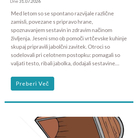
Dne
31.07.2026
Med letom so se spontano razvijale različne
zamisli, povezane s pripravo hrane,
spoznavanjem sestavin in zdravim načinom
življenja. Jeseni smo ob pomoči vrtčevske kuhinje
skupaj pripravili jabolčni zavitek. Otroci so
sodelovali pri celotnem postopku: pomagali so
valjati testo, ribali jabolka, dodajali sestavine…
Preberi Več