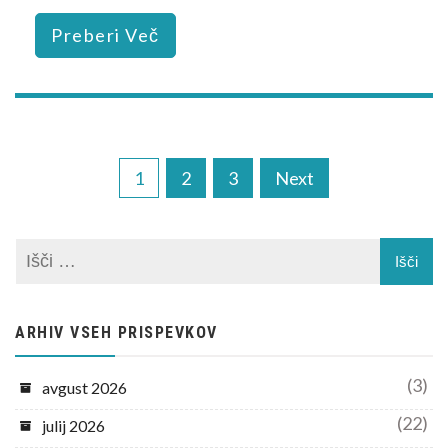
Preberi Več
Navigacija
1
2
3
Next
prispevkov
ARHIV VSEH PRISPEVKOV
(3)
avgust 2026
(22)
julij 2026