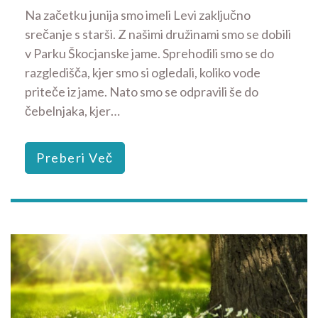
Na začetku junija smo imeli Levi zaključno
srečanje s starši. Z našimi družinami smo se dobili
v Parku Škocjanske jame. Sprehodili smo se do
razgledišča, kjer smo si ogledali, koliko vode
priteče iz jame. Nato smo se odpravili še do
čebelnjaka, kjer…
Preberi Več