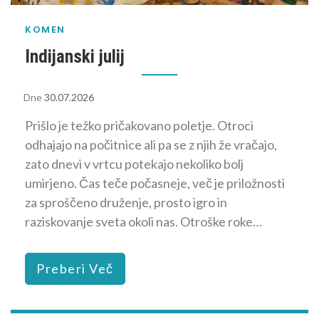
KOMEN
Indijanski julij
Dne
30.07.2026
Prišlo je težko pričakovano poletje. Otroci
odhajajo na počitnice ali pa se z njih že vračajo,
zato dnevi v vrtcu potekajo nekoliko bolj
umirjeno. Čas teče počasneje, več je priložnosti
za sproščeno druženje, prosto igro in
raziskovanje sveta okoli nas. Otroške roke…
Preberi Več