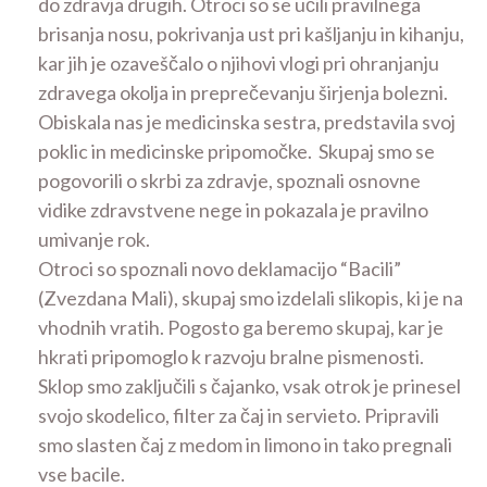
do zdravja drugih. Otroci so se učili pravilnega
brisanja nosu, pokrivanja ust pri kašljanju in kihanju,
kar jih je ozaveščalo o njihovi vlogi pri ohranjanju
zdravega okolja in preprečevanju širjenja bolezni.
Obiskala nas je medicinska sestra, predstavila svoj
poklic in medicinske pripomočke. Skupaj smo se
pogovorili o skrbi za zdravje, spoznali osnovne
vidike zdravstvene nege in pokazala je pravilno
umivanje rok.
Otroci so spoznali novo deklamacijo “Bacili”
(Zvezdana Mali), skupaj smo izdelali slikopis, ki je na
vhodnih vratih. Pogosto ga beremo skupaj, kar je
hkrati pripomoglo k razvoju bralne pismenosti.
Sklop smo zaključili s čajanko, vsak otrok je prinesel
svojo skodelico, filter za čaj in servieto. Pripravili
smo slasten čaj z medom in limono in tako pregnali
vse bacile.