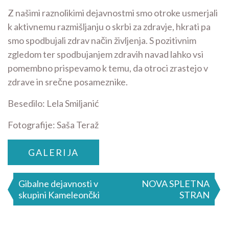
Z našimi raznolikimi dejavnostmi smo otroke usmerjali
k aktivnemu razmišljanju o skrbi za zdravje, hkrati pa
smo spodbujali zdrav način življenja. S pozitivnim
zgledom ter spodbujanjem zdravih navad lahko vsi
pomembno prispevamo k temu, da otroci zrastejo v
zdrave in srečne posameznike.
Besedilo: Lela Smiljanić
Fotografije: Saša Teraž
GALERIJA
Navigacija
Gibalne dejavnosti v
NOVA SPLETNA
skupini Kameleončki
STRAN
prispevka