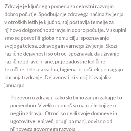
Zdravje je ključnega pomena za celostni razvoj in
dobro počutje. Spodbujanje zdravega načina življenja
v otroških letih je ključno, saj postavlja temelje za
njihovo dolgoročno zdravje in dobro počutje. V skupini
smo se posvetili globalnemu cilju: spoznavanje
svojega telesa, zdravega in varnega življenja. Skozi
različne dejavnosti so otroci spoznavali, da uživanje
različne zdrave hrane, pitje zadostne količine
tekočine, telesna vadba, higiena in počitek pomagajo
ohranjati zdravje. Dejavnosti, ki smo jih izvajali v
januarju:
Pogovori o zdravju, kako skrbimo zanj in zakaj je to
pomembno. V veliko pomoč so nam bile knjige o
negi in zdravju. Otroci so delili svoje domneve in
ugotovitve, eni več, drugi pa manj, odvisno od
njihovega govornega razvoja.