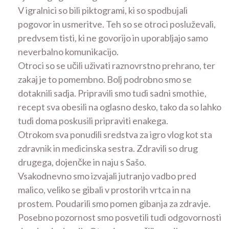
V igralnici so bili piktogrami, ki so spodbujali
pogovor in usmeritve. Teh so se otroci posluževali,
predvsem tisti, ki ne govorijo in uporabljajo samo
neverbalno komunikacijo.
Otroci so se učili uživati raznovrstno prehrano, ter
zakaj je to pomembno. Bolj podrobno smo se
dotaknili sadja. Pripravili smo tudi sadni smothie,
recept sva obesili na oglasno desko, tako da so lahko
tudi doma poskusili pripraviti enakega.
Otrokom sva ponudili sredstva za igro vlog kot sta
zdravnik in medicinska sestra. Zdravili so drug
drugega, dojenčke in naju s Sašo.
Vsakodnevno smo izvajali jutranjo vadbo pred
malico, veliko se gibali v prostorih vrtca in na
prostem. Poudarili smo pomen gibanja za zdravje.
Posebno pozornost smo posvetili tudi odgovornosti