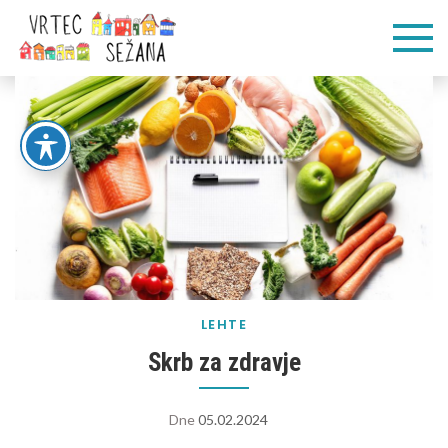
Skip
Vrtec
Veliko pogumnih
to
korakov
content
Sežana
LEHTE
Skrb za zdravje
Dne
05.02.2024