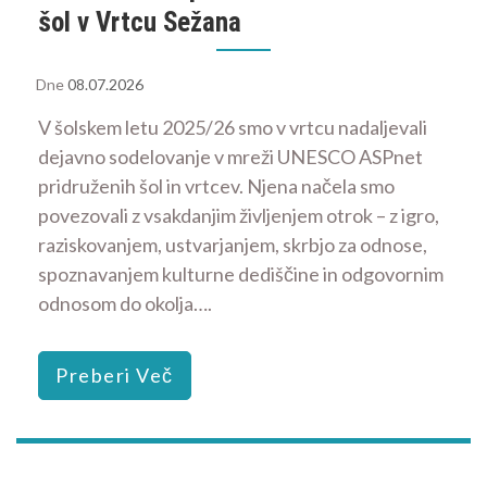
šol v Vrtcu Sežana
Dne
08.07.2026
V šolskem letu 2025/26 smo v vrtcu nadaljevali
dejavno sodelovanje v mreži UNESCO ASPnet
pridruženih šol in vrtcev. Njena načela smo
povezovali z vsakdanjim življenjem otrok – z igro,
raziskovanjem, ustvarjanjem, skrbjo za odnose,
spoznavanjem kulturne dediščine in odgovornim
odnosom do okolja….
Preberi Več