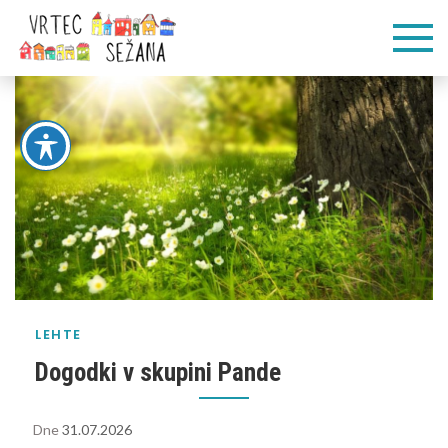
Skip
Vrtec
Veliko pogumnih
to
korakov
content
Sežana
LEHTE
Dogodki v skupini Pande
Dne
31.07.2026