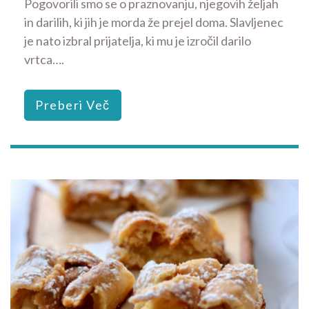
Pogovorili smo se o praznovanju, njegovih željah
in darilih, ki jih je morda že prejel doma. Slavljenec
je nato izbral prijatelja, ki mu je izročil darilo
vrtca….
Preberi Več