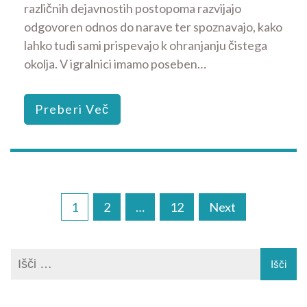
različnih dejavnostih postopoma razvijajo
odgovoren odnos do narave ter spoznavajo, kako
lahko tudi sami prispevajo k ohranjanju čistega
okolja. V igralnici imamo poseben…
Preberi Več
Navigacija
1
2
…
12
Next
prispevkov