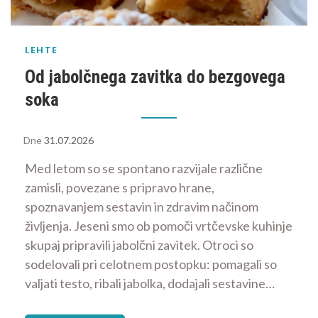
LEHTE
Od jabolčnega zavitka do bezgovega
soka
Dne
31.07.2026
Med letom so se spontano razvijale različne
zamisli, povezane s pripravo hrane,
spoznavanjem sestavin in zdravim načinom
življenja. Jeseni smo ob pomoči vrtčevske kuhinje
skupaj pripravili jabolčni zavitek. Otroci so
sodelovali pri celotnem postopku: pomagali so
valjati testo, ribali jabolka, dodajali sestavine…