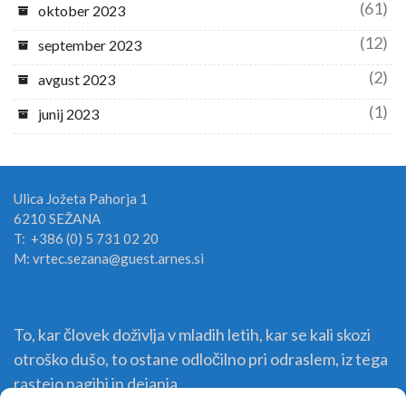
(61)
oktober 2023
(12)
september 2023
(2)
avgust 2023
(1)
junij 2023
Ulica Jožeta Pahorja 1
6210 SEŽANA
T: +386 (0) 5 731 02 20
M: vrtec.sezana@guest.arnes.si
To, kar človek doživlja v mladih letih, kar se kali skozi
otroško dušo, to ostane odločilno pri odraslem, iz tega
rastejo nagibi in dejanja.