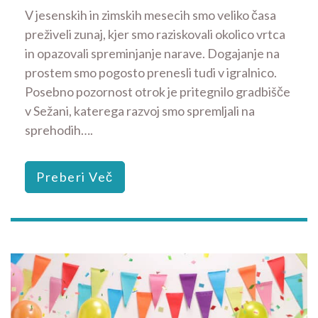
V jesenskih in zimskih mesecih smo veliko časa
preživeli zunaj, kjer smo raziskovali okolico vrtca
in opazovali spreminjanje narave. Dogajanje na
prostem smo pogosto prenesli tudi v igralnico.
Posebno pozornost otrok je pritegnilo gradbišče
v Sežani, katerega razvoj smo spremljali na
sprehodih….
Preberi Več