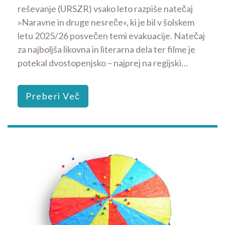
reševanje (URSZR) vsako leto razpiše natečaj
»Naravne in druge nesreče«, ki je bil v šolskem
letu 2025/26 posvečen temi evakuacije. Natečaj
za najboljša likovna in literarna dela ter filme je
potekal dvostopenjsko – najprej na regijski…
Preberi Več