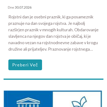
Dne
30.07.2026
Rojstni dan je osebni praznik, ki ga posameznik
praznuje na dan svojega rojstva. Je najbolj
razširjen praznik v mnogih kulturah. Obdarovanje
slavljenca na njegov dan rojstva je običaj, ki je
navadno vezan na rojstnodnevne zabave v krogu
družine ali prijateljev. Praznovanje rojstnega…
Preberi Več