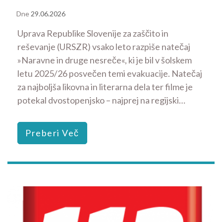
Dne
29.06.2026
Uprava Republike Slovenije za zaščito in
reševanje (URSZR) vsako leto razpiše natečaj
»Naravne in druge nesreče«, ki je bil v šolskem
letu 2025/26 posvečen temi evakuacije. Natečaj
za najboljša likovna in literarna dela ter filme je
potekal dvostopenjsko – najprej na regijski…
Preberi Več