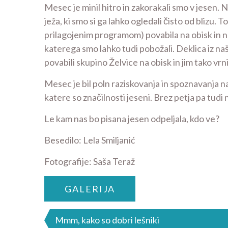
Mesec je minil hitro in zakorakali smo v jesen. 
ježa, ki smo si ga lahko ogledali čisto od blizu. 
prilagojenim programom) povabila na obisk in na
katerega smo lahko tudi pobožali. Deklica iz naš
povabili skupino Želvice na obisk in jim tako vrn
Mesec je bil poln raziskovanja in spoznavanja na
katere so značilnosti jeseni. Brez petja pa tudi
Le kam nas bo pisana jesen odpeljala, kdo ve?
Besedilo: Lela Smiljanić
Fotografije: Saša Teraž
GALERIJA
Navigacija
Mmm, kako so dobri lešniki