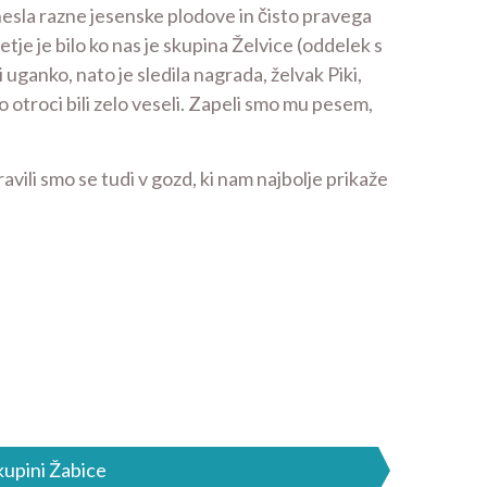
rinesla razne jesenske plodove in čisto pravega
vetje je bilo ko nas je skupina Želvice (oddelek s
uganko, nato je sledila nagrada, želvak Piki,
 otroci bili zelo veseli. Zapeli smo mu pesem,
avili smo se tudi v gozd, ki nam najbolje prikaže
kupini Žabice