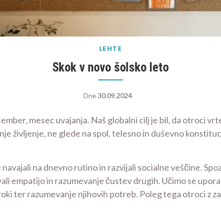
LEHTE
Skok v novo šolsko leto
Dne
30.09.2024
ber, mesec uvajanja. Naš globalni cilj je bil, da otroci vrte
je življenje, ne glede na spol, telesno in duševno konstitu
avajali na dnevno rutino in razvijali socialne veščine. Spozn
bivali empatijo in razumevanje čustev drugih. Učimo se upora
troki ter razumevanje njihovih potreb. Poleg tega otroci z z