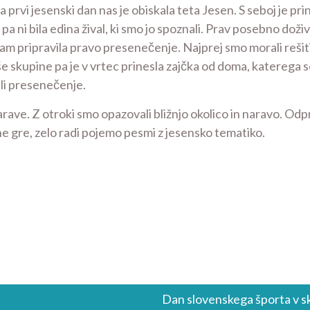
Na prvi jesenski dan nas je obiskala teta Jesen. S seboj je p
To pa ni bila edina žival, ki smo jo spoznali. Prav posebno doži
m pripravila pravo presenečenje. Najprej smo morali rešiti 
e skupine pa je v vrtec prinesla zajčka od doma, katerega so
ili presenečenje.
rave. Z otroki smo opazovali bližnjo okolico in naravo. Odpr
 ne gre, zelo radi pojemo pesmi z jesensko tematiko.
Dan slovenskega športa v s