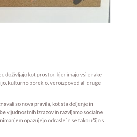
c doživljajo kot prostor, kjer imajo vsi enake
cijo, kulturno poreklo, veroizpoved ali druge
avali so nova pravila, kot sta deljenje in
be vljudnostnih izrazov in razvijamo socialne
animanjem opazujejo odrasle in se tako učijo s