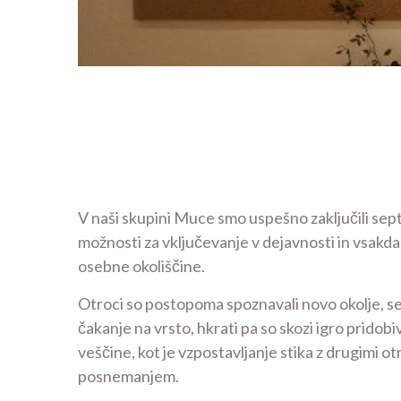
V naši skupini Muce smo uspešno zaključili septem
možnosti za vključevanje v dejavnosti in vsakdan
osebne okoliščine.
Otroci so postopoma spoznavali novo okolje, se n
čakanje na vrsto, hkrati pa so skozi igro prido
veščine, kot je vzpostavljanje stika z drugimi o
posnemanjem.