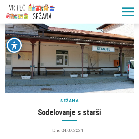
Skip
Vrtec
Veliko pogumnih
to
korakov
content
Sežana
SEŽANA
Sodelovanje s starši
Dne
04.07.2024