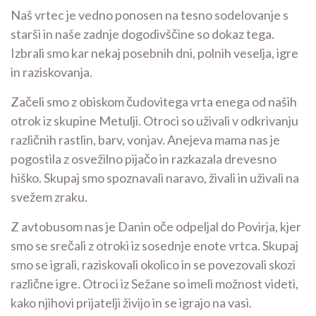
Naš vrtec je vedno ponosen na tesno sodelovanje s
starši in naše zadnje dogodivščine so dokaz tega.
Izbrali smo kar nekaj posebnih dni, polnih veselja, igre
in raziskovanja.
Začeli smo z obiskom čudovitega vrta enega od naših
otrok iz skupine Metulji. Otroci so uživali v odkrivanju
različnih rastlin, barv, vonjav. Anejeva mama nas je
pogostila z osvežilno pijačo in razkazala drevesno
hiško. Skupaj smo spoznavali naravo, živali in uživali na
svežem zraku.
Z avtobusom nas je Danin oče odpeljal do Povirja, kjer
smo se srečali z otroki iz sosednje enote vrtca. Skupaj
smo se igrali, raziskovali okolico in se povezovali skozi
različne igre. Otroci iz Sežane so imeli možnost videti,
kako njihovi prijatelji živijo in se igrajo na vasi.