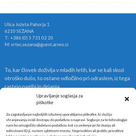
Ulica Jožeta Pahorja 1
6210 SEŽANA
T: +386 (0) 5 731 02 20
M: vrtec.sezana@guest.arnes.si
To, kar človek doživlja v mladih letih, kar se kali skozi
otroško dušo, to ostane odločilno pri odraslem, iz tega
rastejo nagibi in dejanja.
Upravljanje soglasja za
piškotke
Za zagotavljanje najboljših izkušenj uporabljamo piškotke, ki služijo
shranjevanju in/ali dostopu do podatkov o napravi. Soglasje za te tehnologije
nam bo omogočilo obdelavo podatkov, kot so vedenje pri brskanju ali
edinstveni ID-ji, na tem spletnem mestu. Neprivolitev ali preklic privolitve