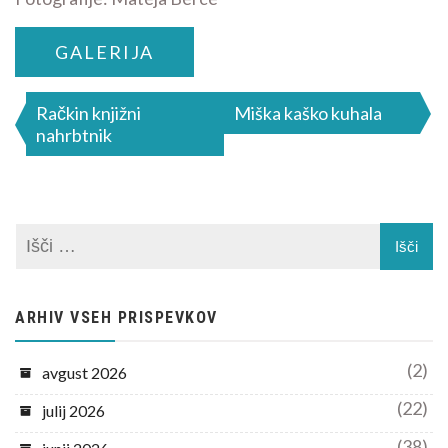
GALERIJA
Navigacija
Račkin knjižni
Miška kaško kuhala
nahrbtnik
prispevka
ARHIV VSEH PRISPEVKOV
(2)
avgust 2026
(22)
julij 2026
(38)