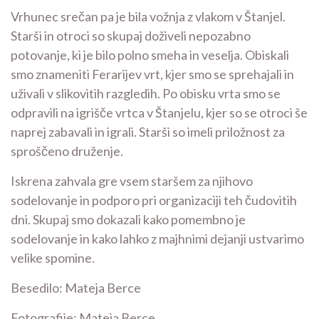
Vrhunec srečan pa je bila vožnja z vlakom v Štanjel.
Starši in otroci so skupaj doživeli nepozabno
potovanje, ki je bilo polno smeha in veselja. Obiskali
smo znameniti Ferarijev vrt, kjer smo se sprehajali in
uživali v slikovitih razgledih. Po obisku vrta smo se
odpravili na igrišče vrtca v Štanjelu, kjer so se otroci še
naprej zabavali in igrali. Starši so imeli priložnost za
sproščeno druženje.
Iskrena zahvala gre vsem staršem za njihovo
sodelovanje in podporo pri organizaciji teh čudovitih
dni. Skupaj smo dokazali kako pomembno je
sodelovanje in kako lahko z majhnimi dejanji ustvarimo
velike spomine.
Besedilo: Mateja Berce
Fotografije: Mateja Berce