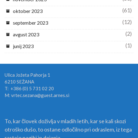
(61)
oktober 2023
(12)
september 2023
(2)
avgust 2023
(1)
junij 2023
Ulica Jožeta Pahorja 1
6210 SEŽANA
T: +386 (0) 5 731 02 20
M: vrtec.sezana@guest.arnes.si
To, kar človek doživlja v mladih letih, kar se kali skozi
otroško dušo, to ostane odločilno pri odraslem, iz tega
rastejo nagibi in dejanja.