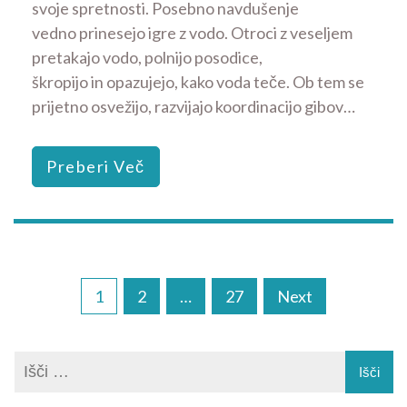
svoje spretnosti. Posebno navdušenje
vedno prinesejo igre z vodo. Otroci z veseljem
pretakajo vodo, polnijo posodice,
škropijo in opazujejo, kako voda teče. Ob tem se
prijetno osvežijo, razvijajo koordinacijo gibov…
Preberi Več
Navigacija
1
2
…
27
Next
prispevkov