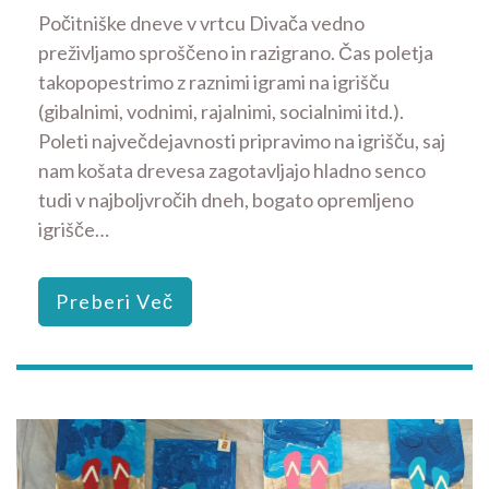
Počitniške dneve v vrtcu Divača vedno
preživljamo sproščeno in razigrano. Čas poletja
takopopestrimo z raznimi igrami na igrišču
(gibalnimi, vodnimi, rajalnimi, socialnimi itd.).
Poleti največdejavnosti pripravimo na igrišču, saj
nam košata drevesa zagotavljajo hladno senco
tudi v najboljvročih dneh, bogato opremljeno
igrišče…
Preberi Več