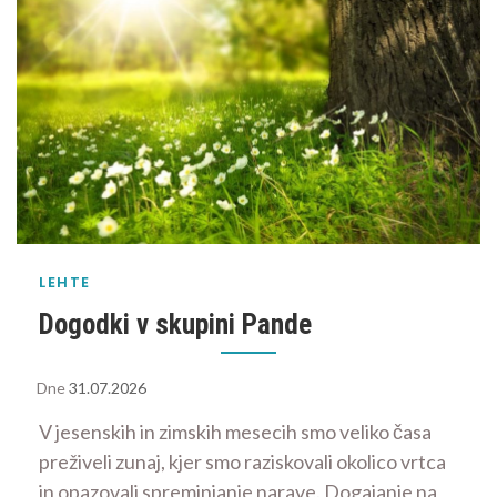
LEHTE
Dogodki v skupini Pande
Dne
31.07.2026
V jesenskih in zimskih mesecih smo veliko časa
preživeli zunaj, kjer smo raziskovali okolico vrtca
in opazovali spreminjanje narave. Dogajanje na