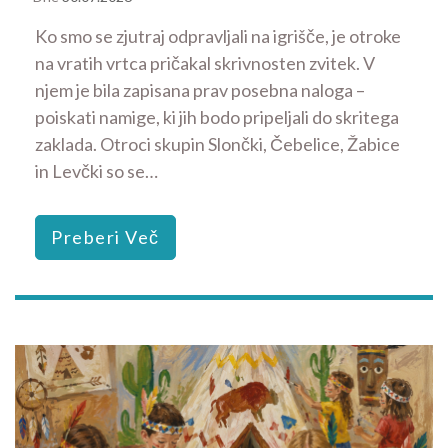
Ko smo se zjutraj odpravljali na igrišče, je otroke
na vratih vrtca pričakal skrivnosten zvitek. V
njem je bila zapisana prav posebna naloga –
poiskati namige, ki jih bodo pripeljali do skritega
zaklada. Otroci skupin Slončki, Čebelice, Žabice
in Levčki so se…
Preberi Več