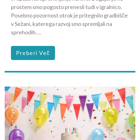
prostem smo pogosto prenesli tudi v igralnico.
Posebno pozornost otrok je pritegnilo gradbišče
v Sežani, katerega razvoj smo spremljali na
sprehodih….
Preberi Več