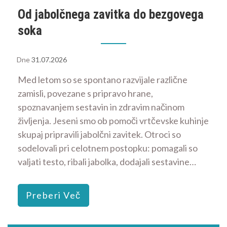
Od jabolčnega zavitka do bezgovega
soka
Dne
31.07.2026
Med letom so se spontano razvijale različne
zamisli, povezane s pripravo hrane,
spoznavanjem sestavin in zdravim načinom
življenja. Jeseni smo ob pomoči vrtčevske kuhinje
skupaj pripravili jabolčni zavitek. Otroci so
sodelovali pri celotnem postopku: pomagali so
valjati testo, ribali jabolka, dodajali sestavine…
Preberi Več