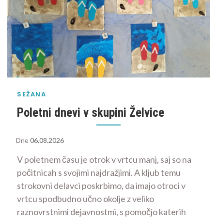
SEŽANA
Poletni dnevi v skupini Želvice
Dne
06.08.2026
V poletnem času je otrok v vrtcu manj, saj so na
počitnicah s svojimi najdražjimi. A kljub temu
strokovni delavci poskrbimo, da imajo otroci v
vrtcu spodbudno učno okolje z veliko
raznovrstnimi dejavnostmi, s pomočjo katerih