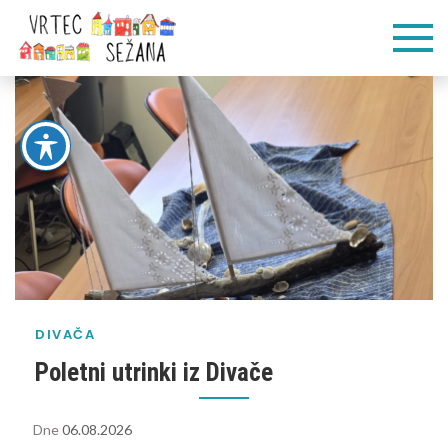
Skip
Vrtec
Veliko pogumnih
to
korakov
content
Sežana
DIVAČA
Poletni utrinki iz Divače
Dne
06.08.2026