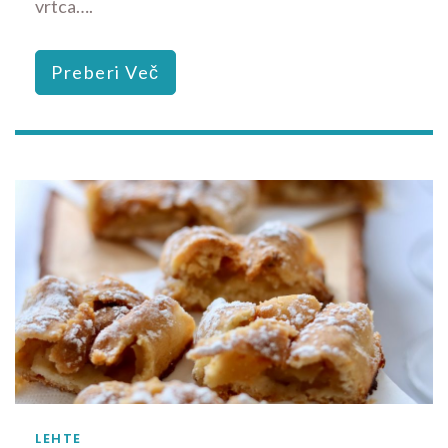
vrtca….
Preberi Več
LEHTE