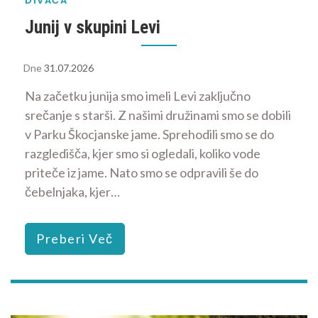
DIVAČA
Junij v skupini Levi
Dne
31.07.2026
Na začetku junija smo imeli Levi zaključno
srečanje s starši. Z našimi družinami smo se dobili
v Parku Škocjanske jame. Sprehodili smo se do
razgledišča, kjer smo si ogledali, koliko vode
priteče iz jame. Nato smo se odpravili še do
čebelnjaka, kjer…
Preberi Več