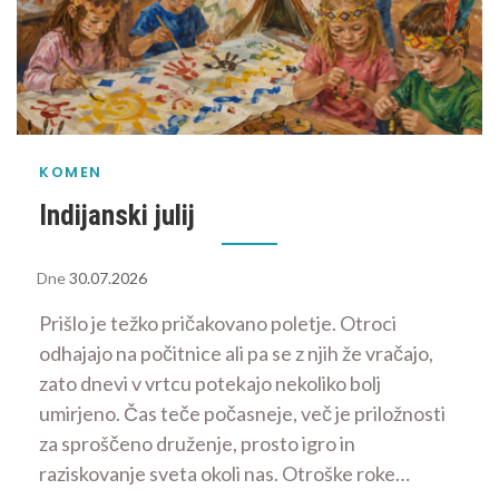
KOMEN
Indijanski julij
Dne
30.07.2026
Prišlo je težko pričakovano poletje. Otroci
odhajajo na počitnice ali pa se z njih že vračajo,
zato dnevi v vrtcu potekajo nekoliko bolj
umirjeno. Čas teče počasneje, več je priložnosti
za sproščeno druženje, prosto igro in
raziskovanje sveta okoli nas. Otroške roke…