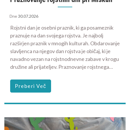
Dne
30.07.2026
Rojstni dan je osebni praznik, ki ga posameznik
praznuje na dan svojega rojstva. Je najbolj
razširjen praznik v mnogih kulturah. Obdarovanje
slavljenca na njegov dan rojstva je običaj, ki je
navadno vezan na rojstnodnevne zabave v krogu
družine ali prijateljev. Praznovanje rojstnega…
Preberi Več