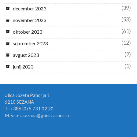
(39)
december 2023
(53)
november 2023
(61)
oktober 2023
(12)
september 2023
(2)
avgust 2023
(1)
junij 2023
Ulica Jožeta Pahorja 1
6210 SEŽANA
T: +386 (0) 5 731 02 20
M: vrtec.sezana@guest.arnes.si