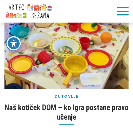
Skip
Vrtec
Veliko pogumnih
to
korakov
content
Sežana
DUTOVLJE
Naš kotiček DOM – ko igra postane pravo
učenje