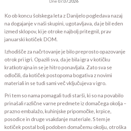
Dne
07.07.2026
Ko ob koncu šolskega leta z Danijelo pogledava nazaj
na dogajanje v naši skupini, ugotavljava, da je bil eden
izmed sklopov, ki je otroke najbolj pritegnil, prav
januarski kotiček DOM.
Izhodišče za načrtovanje je bilo preprosto opazovanje
otrok pri igri. Opazili sva, da je bila igra v kotičku
kratkotrajna in se je hitro ponavljala. Zato sva se
odločili, da kotiček postopoma bogativa z novimi
materiali in se tudi sami več vključujeva v igro.
Pri tem so nama pomagali tudi starši, ki so na povabilo
prinašali različne varne predmete iz domačega okolja –
prazno embalažo, kuhinjske pripomočke, krpice,
posodice in druge vsakdanje materiale. S tem je
kotiček postal bolj podoben domačemu okolju, otroška