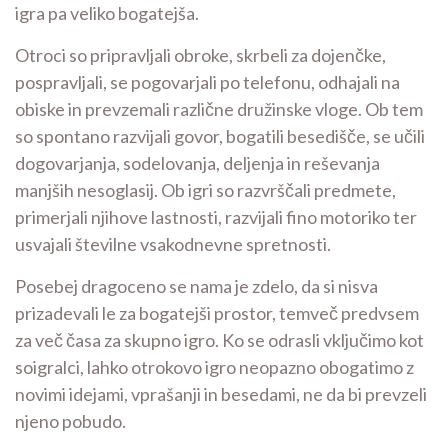
igra pa veliko bogatejša.
Otroci so pripravljali obroke, skrbeli za dojenčke,
pospravljali, se pogovarjali po telefonu, odhajali na
obiske in prevzemali različne družinske vloge. Ob tem
so spontano razvijali govor, bogatili besedišče, se učili
dogovarjanja, sodelovanja, deljenja in reševanja
manjših nesoglasij. Ob igri so razvrščali predmete,
primerjali njihove lastnosti, razvijali fino motoriko ter
usvajali številne vsakodnevne spretnosti.
Posebej dragoceno se nama je zdelo, da si nisva
prizadevali le za bogatejši prostor, temveč predvsem
za več časa za skupno igro. Ko se odrasli vključimo kot
soigralci, lahko otrokovo igro neopazno obogatimo z
novimi idejami, vprašanji in besedami, ne da bi prevzeli
njeno pobudo.