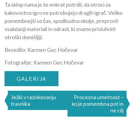
Ta sklop nama je še enkrat potrdil, da otroci za
kakovostno igro ne potrebujejo dragih igrač. Veliko
pomembnejši so čas, spodbudno okolje, preprosti
vsakdanji materiali in odrasli, ki znamo prisluhniti
otroški domišljiji.
Besedilo: Karmen Gec Hočevar
Fotografije: Karmen Gec Hočevar
GALERIJA
Navigacija
Ježki v raziskovanju
Procesna umetnost –
travnika
ko je pomembna pot in
prispevka
ne cilj