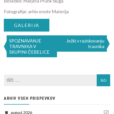
Besedilo: Marjeta Prunk Sluga
Fotografije: arhiv enote Materija
GALERIJA
Navigacija
SPOZNAVANJE
Ježki v raziskovanju
TRAVNIKA V
travnika
prispevka
SKUPINI ČEBELICE
ARHIV VSEH PRISPEVKOV
(2)
avgust 2026