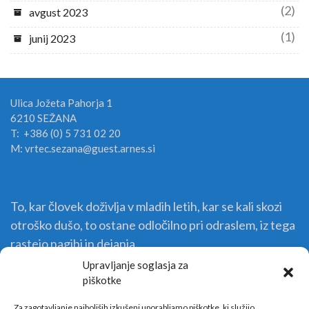
(2)
avgust 2023
(1)
junij 2023
Ulica Jožeta Pahorja 1
6210 SEŽANA
T: +386 (0) 5 731 02 20
M: vrtec.sezana@guest.arnes.si
To, kar človek doživlja v mladih letih, kar se kali skozi
otroško dušo, to ostane odločilno pri odraslem, iz tega
rastejo nagibi in dejanja.
Upravljanje soglasja za
piškotke
Za zagotavljanje najboljših izkušenj uporabljamo piškotke, ki služijo