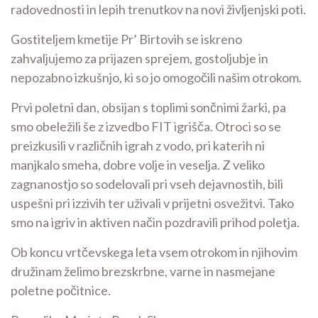
radovednosti in lepih trenutkov na novi življenjski poti.
Gostiteljem kmetije Pr’ Birtovih se iskreno
zahvaljujemo za prijazen sprejem, gostoljubje in
nepozabno izkušnjo, ki so jo omogočili našim otrokom.
Prvi poletni dan, obsijan s toplimi sončnimi žarki, pa
smo obeležili še z izvedbo FIT igrišča. Otroci so se
preizkusili v različnih igrah z vodo, pri katerih ni
manjkalo smeha, dobre volje in veselja. Z veliko
zagnanostjo so sodelovali pri vseh dejavnostih, bili
uspešni pri izzivih ter uživali v prijetni osvežitvi. Tako
smo na igriv in aktiven način pozdravili prihod poletja.
Ob koncu vrtčevskega leta vsem otrokom in njihovim
družinam želimo brezskrbne, varne in nasmejane
poletne počitnice.