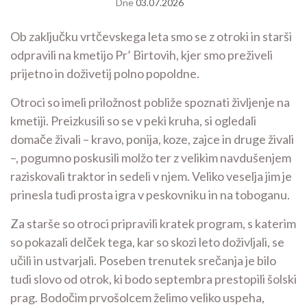
Dne
03.07.2026
Ob zaključku vrtčevskega leta smo se z otroki in starši
odpravili na kmetijo Pr’ Birtovih, kjer smo preživeli
prijetno in doživetij polno popoldne.
Otroci so imeli priložnost pobliže spoznati življenje na
kmetiji. Preizkusili so se v peki kruha, si ogledali
domače živali – kravo, ponija, koze, zajce in druge živali
–, pogumno poskusili molžo ter z velikim navdušenjem
raziskovali traktor in sedeli v njem. Veliko veselja jim je
prinesla tudi prosta igra v peskovniku in na toboganu.
Za starše so otroci pripravili kratek program, s katerim
so pokazali delček tega, kar so skozi leto doživljali, se
učili in ustvarjali. Poseben trenutek srečanja je bilo
tudi slovo od otrok, ki bodo septembra prestopili šolski
prag. Bodočim prvošolcem želimo veliko uspeha,