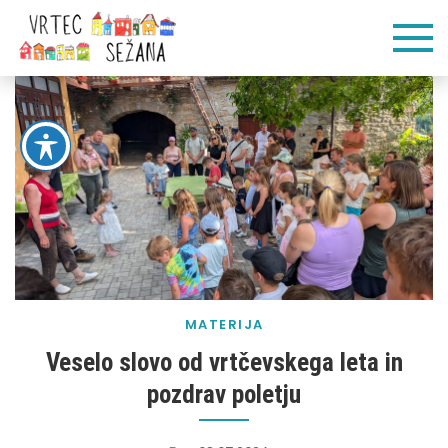
Skip
Vrtec
Veliko pogumnih
to
korakov
content
Sežana
MATERIJA
Veselo slovo od vrtčevskega leta in
pozdrav poletju