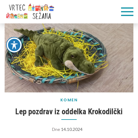
Skip
Vrtec
Veliko pogumnih
to
korakov
content
Sežana
KOMEN
Lep pozdrav iz oddelka Krokodilčki
Dne
14.10.2024