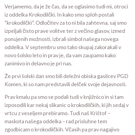
Verjamemo, da je že čas, da se oglasimo tudi mi, otroci
iz oddelka Krokodilčki. In kako smo sploh postali
”krokodilčki”. Odločitev za to ni bila zahtevna, saj smo
izpeljali čisto prave volitve ter z večino glasov, izmed
ponujenih možnosti, izbrali simbol našega novega
oddelka. V septembru smo tako skupaj zakorakali v
novo šolsko leto in prav je, da vam zaupamo kako
zanimivo in delavno je pri nas.
Že prvi šolski dan smo bili deležni obiska gasilcev PGD
Komen, ki so nam predstavili delček svoje dejavnosti.
Prav kmalu pa smo se podali tudi v knjižnico in si tam
izposodili kar nekaj slikanic o krokodilčkih, ki jih sedaj v
vrtcu z veseljem prebiramo. Tudi naš Krištof –
maskota našega oddelka – rad prisluhne tem
zgodbicam o krokodilčkih. Včasih pa prav nagajivo