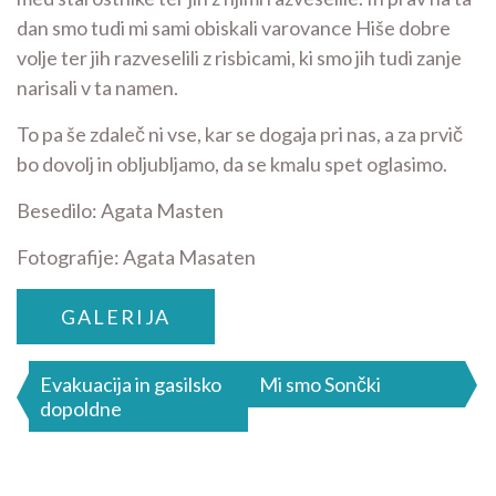
dan smo tudi mi sami obiskali varovance Hiše dobre
volje ter jih razveselili z risbicami, ki smo jih tudi zanje
narisali v ta namen.
To pa še zdaleč ni vse, kar se dogaja pri nas, a za prvič
bo dovolj in obljubljamo, da se kmalu spet oglasimo.
Besedilo: Agata Masten
Fotografije: Agata Masaten
GALERIJA
Navigacija
Evakuacija in gasilsko
Mi smo Sončki
dopoldne
prispevka