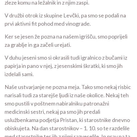
zleze komu na ležalnik in z njim zaspi.
V družbi otrok iz skupine Levčki, pa smo se podali na
prvi aktivni fit pohod med vinograde.
Ker se jesen že pozna na našem igrišču, smo poprijeli
za grablje in ga začeli urejati.
V duhu jeseni smo si okrasili tudi igralnico z bučami iz
papirja in pano v njej, z jesenskimi škratki, ki smo jih
izdelali sami.
Naše ustvarjanje ne pozna meja. Tako smo nekaj risbic
narisali tudi za starejše ljudi iz naše okolice. Nekaj teh
smo pustili v poštnem nabiralniku patronažni
medicinski sestri, nekaj pa smo jih predali
uslužbenkama podjetja Pristan, ki starostnike dnevno
obiskujeta. Na dan starostnikov – 1. 10. so te razdelile
med starostnike ter jih z njimi razveselile. In prav na ta