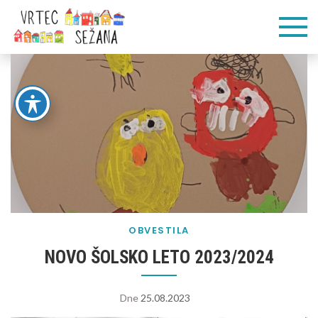
Skip
Vrtec
Veliko pogumnih
to
korakov
content
Sežana
OBVESTILA
NOVO ŠOLSKO LETO 2023/2024
Dne
25.08.2023