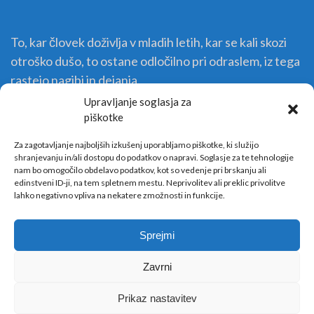
To, kar človek doživlja v mladih letih, kar se kali skozi
otroško dušo, to ostane odločilno pri odraslem, iz tega
rastejo nagibi in dejanja.
Upravljanje soglasja za
piškotke
Za zagotavljanje najboljših izkušenj uporabljamo piškotke, ki služijo
shranjevanju in/ali dostopu do podatkov o napravi. Soglasje za te tehnologije
nam bo omogočilo obdelavo podatkov, kot so vedenje pri brskanju ali
edinstveni ID-ji, na tem spletnem mestu. Neprivolitev ali preklic privolitve
lahko negativno vpliva na nekatere zmožnosti in funkcije.
Sprejmi
Zavrni
Copyright © 2026 Vrtec Sežana - WordPress Theme : By
Sparkle Themes
Prikaz nastavitev
Kontakti
Obrazci
Prijava
Iskalnik