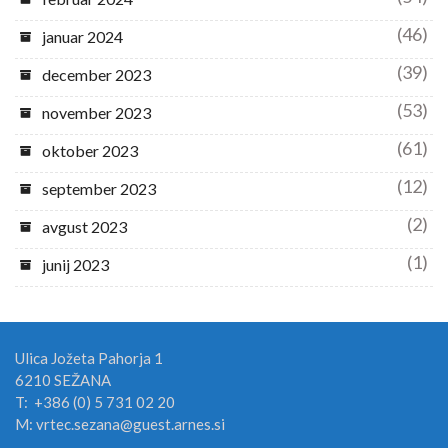
(46)
januar 2024
(39)
december 2023
(53)
november 2023
(61)
oktober 2023
(12)
september 2023
(2)
avgust 2023
(1)
junij 2023
Ulica Jožeta Pahorja 1
6210 SEŽANA
T: +386 (0) 5 731 02 20
M: vrtec.sezana@guest.arnes.si