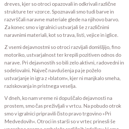
dreves, kjer so otroci opazovali in odkrivali različne
strukture ter vzorce. Spoznavali smo tudi barve in
razvrščali naravne materiale glede na njihovo barvo.
Za konec smo v igralnici ustvarjali še z različnimi
naravnimi materiali, kot so trava, listi, vejice in iglice.
Z vsemi dejavnostmi so otroci razvijali domišljijo, fino
motoriko, ustvarjalnost ter krepili pozitiven odnos do
narave. Pri dejavnostih so bili zelo aktivni, radovedni in
sodelovalni. Največ navdušenja pa je poželo
ustvarjanje in igra z »blatom«, kjer ni manjkalo smeha,
raziskovanja in pristnega veselja.
V dneh, ko nam vreme ni dopuščalo dejavnosti na
prostem, smo čas preživljali v vrtcu. Na pobudo otrok
smo v igralnici pripravili čisto pravo trgovino »Pri
Medvedovih«. Otroci in starši so v vrtec prinesli še
uporabne prazne embalaže različnih izdelkov, ki smo