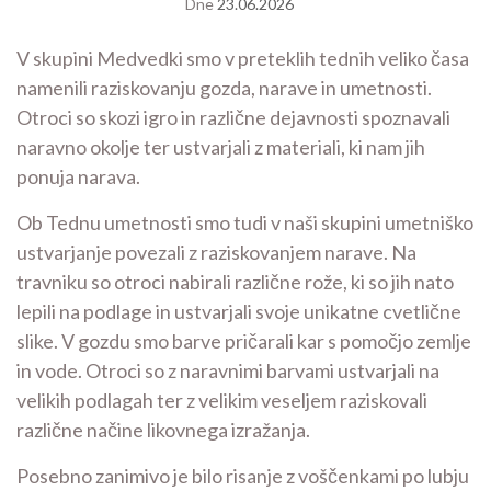
Dne
23.06.2026
V skupini Medvedki smo v preteklih tednih veliko časa
namenili raziskovanju gozda, narave in umetnosti.
Otroci so skozi igro in različne dejavnosti spoznavali
naravno okolje ter ustvarjali z materiali, ki nam jih
ponuja narava.
Ob Tednu umetnosti smo tudi v naši skupini umetniško
ustvarjanje povezali z raziskovanjem narave. Na
travniku so otroci nabirali različne rože, ki so jih nato
lepili na podlage in ustvarjali svoje unikatne cvetlične
slike. V gozdu smo barve pričarali kar s pomočjo zemlje
in vode. Otroci so z naravnimi barvami ustvarjali na
velikih podlagah ter z velikim veseljem raziskovali
različne načine likovnega izražanja.
Posebno zanimivo je bilo risanje z voščenkami po lubju