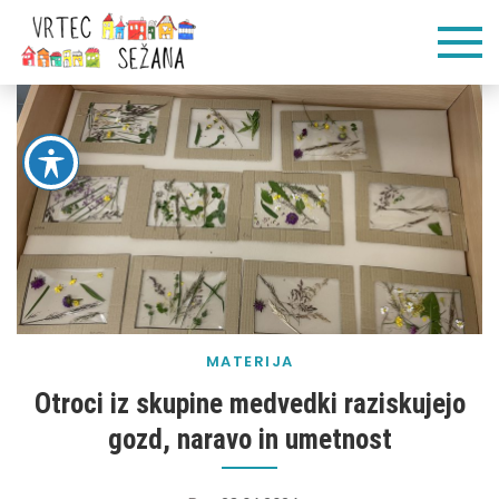
Skip
Vrtec
Veliko pogumnih
to
korakov
content
Sežana
MATERIJA
Otroci iz skupine medvedki raziskujejo
gozd, naravo in umetnost