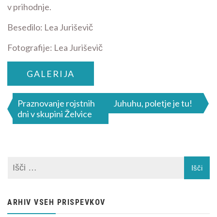
v prihodnje.
Besedilo: Lea Juriševič
Fotografije: Lea Juriševič
GALERIJA
Navigacija
Praznovanje rojstnih
Juhuhu, poletje je tu!
dni v skupini Želvice
prispevka
ARHIV VSEH PRISPEVKOV