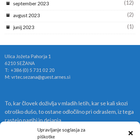
(12)
september 2023
(2)
avgust 2023
(1)
junij 2023
Ulica Jožeta Pahorja 1
6210 SEŽANA
T: +386 (0) 5 731 02 20
M: vrtec.sezana@guest.arnes.si
To, kar človek doživlja v mladih letih, kar se kali skozi
otroško dušo, to ostane odločilno pri odraslem, iz tega
rastejo nagibi in dejanja.
Upravljanje soglasja za
piškotke