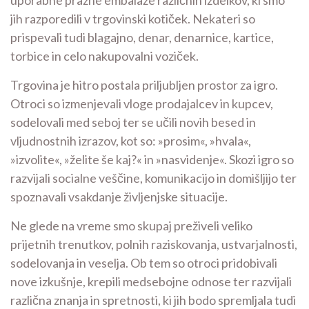
jih razporedili v trgovinski kotiček. Nekateri so
prispevali tudi blagajno, denar, denarnice, kartice,
torbice in celo nakupovalni voziček.
Trgovina je hitro postala priljubljen prostor za igro.
Otroci so izmenjevali vloge prodajalcev in kupcev,
sodelovali med seboj ter se učili novih besed in
vljudnostnih izrazov, kot so: »prosim«, »hvala«,
»izvolite«, »želite še kaj?« in »nasvidenje«. Skozi igro so
razvijali socialne veščine, komunikacijo in domišljijo ter
spoznavali vsakdanje življenjske situacije.
Ne glede na vreme smo skupaj preživeli veliko
prijetnih trenutkov, polnih raziskovanja, ustvarjalnosti,
sodelovanja in veselja. Ob tem so otroci pridobivali
nove izkušnje, krepili medsebojne odnose ter razvijali
različna znanja in spretnosti, ki jih bodo spremljala tudi