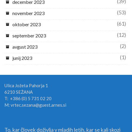
(39)
december 2023
(53)
november 2023
(61)
oktober 2023
(12)
september 2023
(2)
avgust 2023
(1)
junij 2023
Ulica Jožeta Pahorja 1
6210 SEŽANA
T: +386 (0) 5 731 02 20
M: vrtec.sezana@guest.arnes.si
To, kar človek doživlja v mladih letih, kar se kali skozi