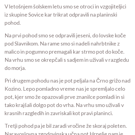
V letošnjem šolskem letu smo se otroci in vzgojiteljici
iz skupine Sovice kar trikrat odpravili na planinski
pohod.
Na prvi pohod smo se odpravili jeseni, do lovske koče
pod Slavnikom. Na rame smo si nadeli nahrbtnike z
malico in pogumno premagali kar strmo pot do koče.
Na vrhu smo se okrepčali s sadjem in uživali v razgledu
do morja.
Pri drugem pohodu nas je pot peljala na Črno grižo nad
Kozino. Lepo pomladno vreme nas je spremljalo celo
pot, kjer smo že opazovali prve znanilce pomladi in si
tako krajšali dolgo pot do vrha. Na vrhu smo uživali v
krasnih razgledih in zavriskali kot pravi planinci.
Tretji pohod pa je bil zaradi vročine že skoraj poleten.
Naravoslovna zgodovinska učna pot Hrpelje nam je