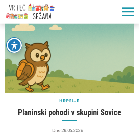
Skip
Vrtec
Veliko pogumnih
to
korakov
content
Sežana
HRPELJE
Planinski pohodi v skupini Sovice
Dne
28.05.2026