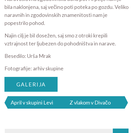
bila naklonjena, saj večino poti poteka po gozdu. Veliko
naravnih in zgodovinskih znamenitosti nam je
popestrilo pohod.
Najin cilj je bil dosežen, saj smo z otroki krepili
vztrajnost ter ljubezen do pohodništva in narave.
Besedilo: Urša Mrak
Fotografije: arhiv skupine
GALERIJA
Navigacija
April v skupini Levi
Z vlakom v Divačo
prispevka