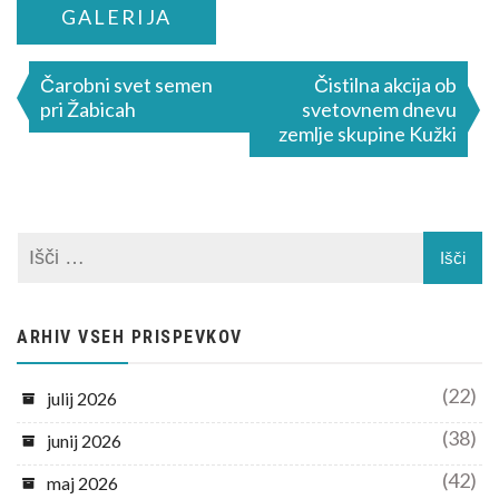
GALERIJA
Navigacija
Čarobni svet semen
Čistilna akcija ob
pri Žabicah
svetovnem dnevu
prispevka
zemlje skupine Kužki
ARHIV VSEH PRISPEVKOV
(22)
julij 2026
(38)
junij 2026
(42)
maj 2026