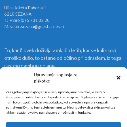
Ulica Jožeta Pahorja 1
6210 SEŽANA
T: +386 (0) 5 731 02 20
M: vrtec.sezana@guest.arnes.si
To, kar človek doživlja v mladih letih, kar se kali skozi
otroško dušo, to ostane odločilno pri odraslem, iz tega
rastejo nagibi in dejanja.
Upravljanje soglasja za
piškotke
Za zagotavljanje najboljših izkušenj uporabljamo piškotke, ki služijo
shranjevanju in/ali dostopu do podatkov o napravi. Soglasje za te tehnologije
nam bo omogočilo obdelavo podatkov, kot so vedenje pri brskanju ali
edinstveni ID-ji, na tem spletnem mestu. Neprivolitev ali preklic privolitve
lahko negativno vpliva na nekatere zmožnosti in funkcije.