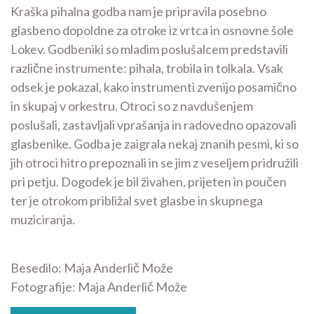
Kraška pihalna godba nam je pripravila posebno
glasbeno dopoldne za otroke iz vrtca in osnovne šole
Lokev. Godbeniki so mladim poslušalcem predstavili
različne instrumente: pihala, trobila in tolkala. Vsak
odsek je pokazal, kako instrumenti zvenijo posamično
in skupaj v orkestru. Otroci so z navdušenjem
poslušali, zastavljali vprašanja in radovedno opazovali
glasbenike. Godba je zaigrala nekaj znanih pesmi, ki so
jih otroci hitro prepoznali in se jim z veseljem pridružili
pri petju. Dogodek je bil živahen, prijeten in poučen
ter je otrokom približal svet glasbe in skupnega
muziciranja.
Besedilo: Maja Anderlič Može
Fotografije: Maja Anderlič Može