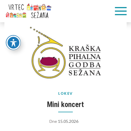
Skip
Vrtec
Veliko pogumnih
to
korakov
content
Sežana
LOKEV
Mini koncert
Dne
15.05.2026