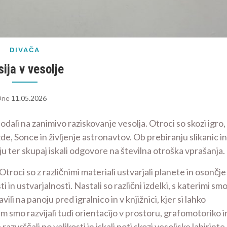
DIVAČA
sija v vesolje
Dne
11.05.2026
odali na zanimivo raziskovanje vesolja. Otroci so skozi igro,
e, Sonce in življenje astronavtov. Ob prebiranju slikanic in
ju ter skupaj iskali odgovore na številna otroška vprašanja.
troci so z različnimi materiali ustvarjali planete in osončje
i in ustvarjalnosti. Nastali so različni izdelki, s katerimi sm
ili na panoju pred igralnico in v knjižnici, kjer si lahko
m smo razvijali tudi orientacijo v prostoru, grafomotoriko i
vrščali po velikosti in iskali poti skozi vesoljske labirinte.