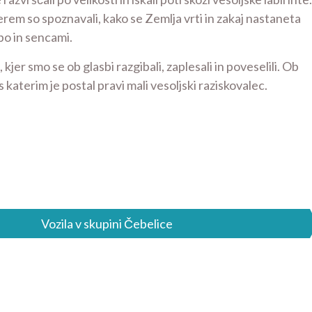
terem so spoznavali, kako se Zemlja vrti in zakaj nastaneta
obo in sencami.
kjer smo se ob glasbi razgibali, zaplesali in poveselili. Ob
s katerim je postal pravi mali vesoljski raziskovalec.
Vozila v skupini Čebelice