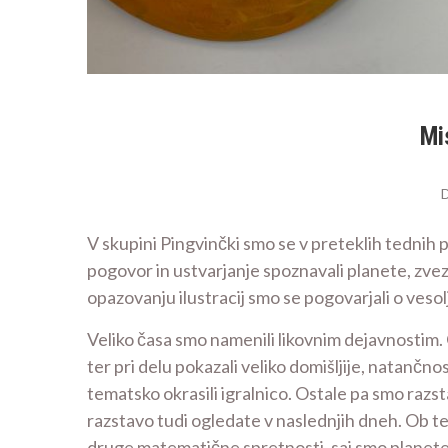
Mi
V skupini Pingvinčki smo se v preteklih tednih p
pogovor in ustvarjanje spoznavali planete, zvezd
opazovanju ilustracij smo se pogovarjali o vesol
Veliko časa smo namenili likovnim dejavnostim. O
ter pri delu pokazali veliko domišljije, natančnost
tematsko okrasili igralnico. Ostale pa smo razstav
razstavo tudi ogledate v naslednjih dneh. Ob te
druge matematične spretnosti, saj smo planete raz