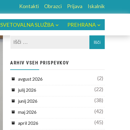
Kontakti
Obrazci
Prijava
Iskalnik
SVETOVALNA SLUŽBA
PREHRANA
ARHIV VSEH PRISPEVKOV
(2)
avgust 2026
(22)
julij 2026
(38)
junij 2026
(42)
maj 2026
(45)
april 2026