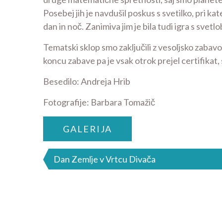
Posebej jih je navdušil poskus s svetilko, pri ka
dan in noč. Zanimiva jim je bila tudi igra s svetl
Tematski sklop smo zaključili z vesoljsko zabavo, 
koncu zabave pa je vsak otrok prejel certifikat, 
Besedilo: Andreja Hrib
Fotografije: Barbara Tomažič
GALERIJA
Navigacija
Dan Zemlje v Vrtcu Divača
prispevka