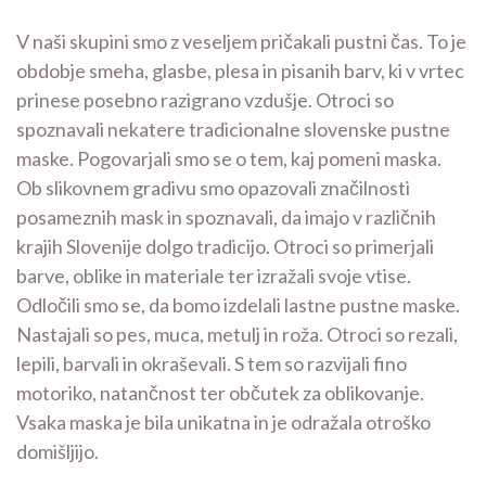
V naši skupini smo z veseljem pričakali pustni čas. To je
obdobje smeha, glasbe, plesa in pisanih barv, ki v vrtec
prinese posebno razigrano vzdušje. Otroci so
spoznavali nekatere tradicionalne slovenske pustne
maske. Pogovarjali smo se o tem, kaj pomeni maska.
Ob slikovnem gradivu smo opazovali značilnosti
posameznih mask in spoznavali, da imajo v različnih
krajih Slovenije dolgo tradicijo. Otroci so primerjali
barve, oblike in materiale ter izražali svoje vtise.
Odločili smo se, da bomo izdelali lastne pustne maske.
Nastajali so pes, muca, metulj in roža. Otroci so rezali,
lepili, barvali in okraševali. S tem so razvijali fino
motoriko, natančnost ter občutek za oblikovanje.
Vsaka maska je bila unikatna in je odražala otroško
domišljijo.