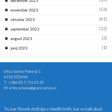
december 2023
(53)
november 2023
(61)
oktober 2023
(12)
september 2023
(2)
avgust 2023
(1)
junij 2023
Ulica Jožeta Pahorja 1
6210 SEŽANA
T: +386 (0) 5 731 02 20
M: vrtec.sezana@guest.arnes.si
To, kar človek doživlja v mladih letih, kar se kali skozi