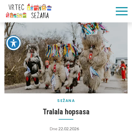
Skip
Vrtec
Veliko pogumnih
to
korakov
content
Sežana
SEŽANA
Tralala hopsasa
Dne
22.02.2026