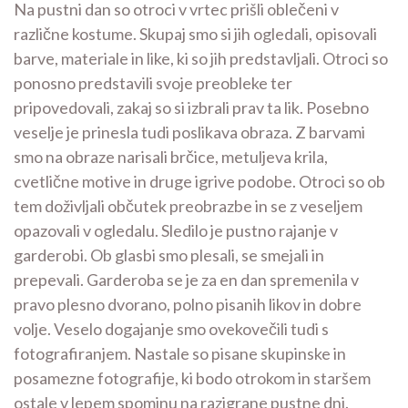
Na pustni dan so otroci v vrtec prišli oblečeni v
različne kostume. Skupaj smo si jih ogledali, opisovali
barve, materiale in like, ki so jih predstavljali. Otroci so
ponosno predstavili svoje preobleke ter
pripovedovali, zakaj so si izbrali prav ta lik.
Posebno
veselje je prinesla tudi poslikava obraza. Z barvami
smo na obraze narisali brčice, metuljeva krila,
cvetlične motive in druge igrive podobe. Otroci so ob
tem doživljali občutek preobrazbe in se z veseljem
opazovali v ogledalu.
Sledilo je pustno rajanje v
garderobi. Ob glasbi smo plesali, se smejali in
prepevali. Garderoba se je za en dan spremenila v
pravo plesno dvorano, polno pisanih likov in dobre
volje. Veselo dogajanje smo ovekovečili tudi s
fotografiranjem. Nastale so pisane skupinske in
posamezne fotografije, ki bodo otrokom in staršem
ostale v lepem spominu na razigrane pustne dni.