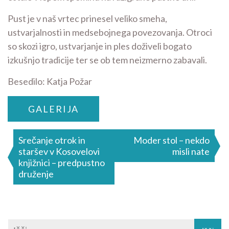
Pust je v naš vrtec prinesel veliko smeha,
ustvarjalnosti in medsebojnega povezovanja. Otroci
so skozi igro, ustvarjanje in ples doživeli bogato
izkušnjo tradicije ter se ob tem neizmerno zabavali.
Besedilo: Katja Požar
GALERIJA
Navigacija
Srečanje otrok in
Moder stol – nekdo
staršev v Kosovelovi
misli nate
prispevka
knjižnici – predpustno
druženje