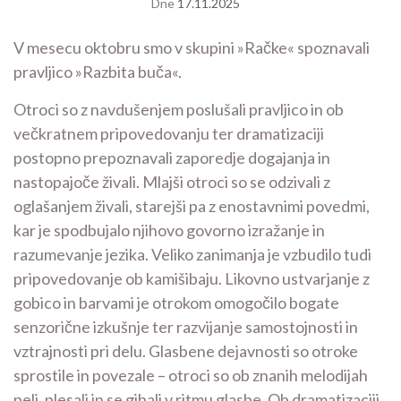
Dne
17.11.2025
V mesecu oktobru smo v skupini »Račke« spoznavali
pravljico »Razbita buča«.
Otroci so z navdušenjem poslušali pravljico in ob
večkratnem pripovedovanju ter dramatizaciji
postopno prepoznavali zaporedje dogajanja in
nastopajoče živali. Mlajši otroci so se odzivali z
oglašanjem živali, starejši pa z enostavnimi povedmi,
kar je spodbujalo njihovo govorno izražanje in
razumevanje jezika. Veliko zanimanja je vzbudilo tudi
pripovedovanje ob kamišibaju. Likovno ustvarjanje z
gobico in barvami je otrokom omogočilo bogate
senzorične izkušnje ter razvijanje samostojnosti in
vztrajnosti pri delu. Glasbene dejavnosti so otroke
sprostile in povezale – otroci so ob znanih melodijah
peli, plesali in se gibali v ritmu glasbe. Ob dramatizaciji