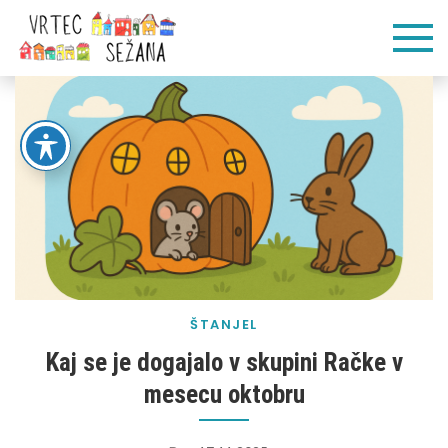
Skip
Vrtec
Veliko pogumnih
to
korakov
content
Sežana
ŠTANJEL
Kaj se je dogajalo v skupini Račke v
mesecu oktobru