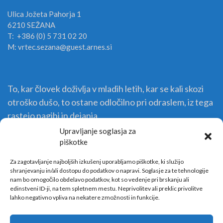
Ulica Jožeta Pahorja 1
6210 SEŽANA
T: +386 (0) 5 731 02 20
M: vrtec.sezana@guest.arnes.si
To, kar človek doživlja v mladih letih, kar se kali skozi
otroško dušo, to ostane odločilno pri odraslem, iz tega
rastejo nagibi in dejanja.
Upravljanje soglasja za
piškotke
Za zagotavljanje najboljših izkušenj uporabljamo piškotke, ki služijo
shranjevanju in/ali dostopu do podatkov o napravi. Soglasje za te tehnologije
nam bo omogočilo obdelavo podatkov, kot so vedenje pri brskanju ali
edinstveni ID-ji, na tem spletnem mestu. Neprivolitev ali preklic privolitve
lahko negativno vpliva na nekatere zmožnosti in funkcije.