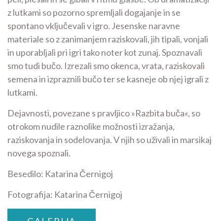
z lutkami so pozorno spremljali dogajanje in se
spontano vključevali v igro. Jesenske naravne
materiale so z zanimanjem raziskovali, jih tipali, vonjali
in uporabljali pri igri tako noter kot zunaj. Spoznavali
smo tudi bučo. Izrezali smo okenca, vrata, raziskovali
semena in izpraznili bučo ter se kasneje ob njej igrali z
lutkami.
Dejavnosti, povezane s pravljico »Razbita buča«, so
otrokom nudile raznolike možnosti izražanja,
raziskovanja in sodelovanja. V njih so uživali in marsikaj
novega spoznali.
Besedilo: Katarina Černigoj
Fotografija: Katarina Černigoj
GALERIJA