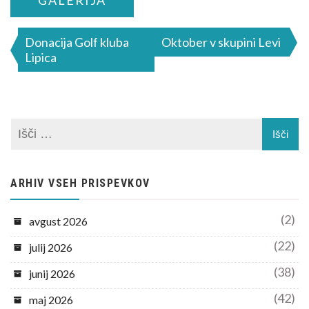
Navigacija
Donacija Golf kluba
Oktober v skupini Levi
Lipica
prispevka
ARHIV VSEH PRISPEVKOV
(2)
avgust 2026
(22)
julij 2026
(38)
junij 2026
(42)
maj 2026