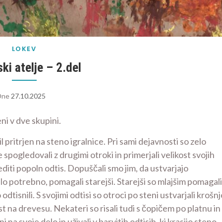
LOKEV
ki atelje – 2.del
Dne
27.10.2025
eni v dve skupini.
e bil pritrjen na steno igralnice. Pri sami dejavnosti so zelo
e spogledovali z drugimi otroki in primerjali velikost svojih
diti popoln odtis. Dopuščali smo jim, da ustvarjajo
bilo potrebno, pomagali starejši. Starejši so mlajšim pomagali
odtisnili. S svojimi odtisi so otroci po steni ustvarjali krošnj
st na drevesu. Nekateri so risali tudi s čopičem po platnu in
 na svoje delo in uživali v barvitih odtisih, ki krasijo steno