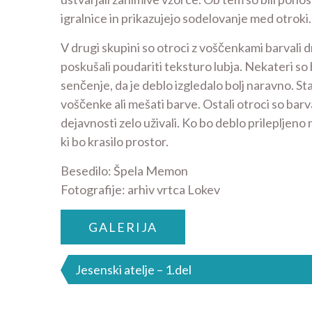
igralnice in prikazujejo sodelovanje med otroki.
V drugi skupini so otroci z voščenkami barvali d
poskušali poudariti teksturo lubja. Nekateri so 
senčenje, da je deblo izgledalo bolj naravno. Sta
voščenke ali mešati barve. Ostali otroci so barvali 
dejavnosti zelo uživali. Ko bo deblo prilepljeno
ki bo krasilo prostor.
Besedilo: Špela Memon
Fotografije: arhiv vrtca Lokev
GALERIJA
Navigacija
Jesenski atelje – 1.del