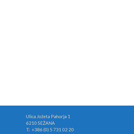
prispevka
Ulica Jožeta Pahorja 1
6210 SEŽANA
T: +386 (0) 5 731 02 20