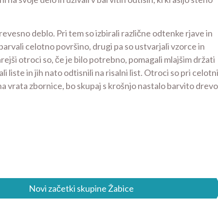
revesno deblo. Pri tem so izbirali različne odtenke rjave in
barvali celotno površino, drugi pa so ustvarjali vzorce in
rejši otroci so, če je bilo potrebno, pomagali mlajšim držati
liste in jih nato odtisnili na risalni list. Otroci so pri celotn
 na vrata zbornice, bo skupaj s krošnjo nastalo barvito drevo
Novi začetki skupine Žabice