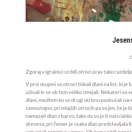
Jesens
Zgoraj v igralnici so bili otroci prav tako razdelj
V prvi skupini so otroci tiskali dlani na list, ki j
uživali in se ob tem veliko smejali. Nekateri so s
dlani, medtem ko so drugi skrbno poskušali nare
samostojno, pri mlajših otrocih pa so jim, če je 
namazati dlan z barvo, tako da so jo ti nato lahko 
drevesa, pri čemer je vsaka dlan predstavljala li
ustvarjali zanimive vzorce. Ob tem so bili ponosni