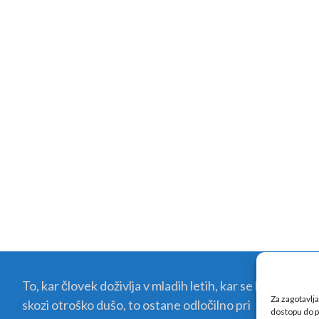
To, kar človek doživlja v mladih letih, kar se kali
Za zagotavlja
skozi otroško dušo, to ostane odločilno pri
dostopu do p