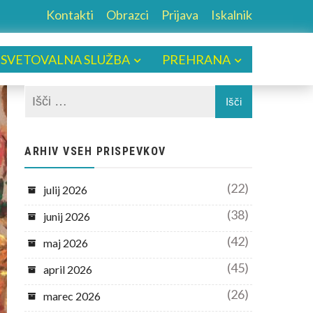
Kontakti
Obrazci
Prijava
Iskalnik
SVETOVALNA SLUŽBA
PREHRANA
ARHIV VSEH PRISPEVKOV
(22)
julij 2026
(38)
junij 2026
(42)
maj 2026
(45)
april 2026
(26)
marec 2026