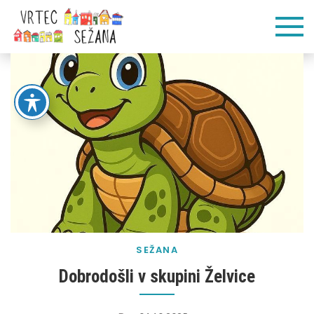
Skip
Vrtec
Veliko pogumnih
to
korakov
content
Sežana
SEŽANA
Dobrodošli v skupini Želvice