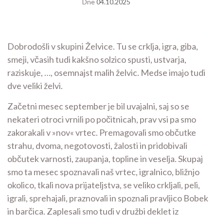
Dne
04.10.2025
Dobrodošli v skupini Želvice. Tu se crklja, igra, giba,
smeji, včasih tudi kakšno solzico spusti, ustvarja,
raziskuje, …, osemnajst malih želvic. Medse imajo tudi
dve veliki želvi.
Začetni mesec september je bil uvajalni, saj so se
nekateri otroci vrnili po počitnicah, prav vsi pa smo
zakorakali v »nov« vrtec. Premagovali smo občutke
strahu, dvoma, negotovosti, žalosti in pridobivali
občutek varnosti, zaupanja, topline in veselja. Skupaj
smo ta mesec spoznavali naš vrtec, igralnico, bližnjo
okolico, tkali nova prijateljstva, se veliko crkljali, peli,
igrali, sprehajali, praznovali in spoznali pravljico Bobek
in barčica. Zaplesali smo tudi v družbi deklet iz