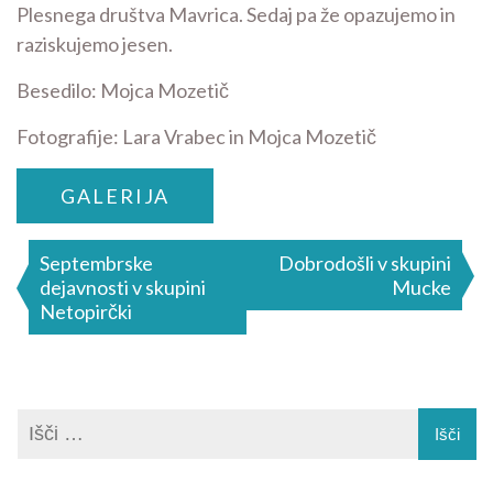
Plesnega društva Mavrica. Sedaj pa že opazujemo in
raziskujemo jesen.
Besedilo: Mojca Mozetič
Fotografije: Lara Vrabec in Mojca Mozetič
GALERIJA
Navigacija
Septembrske
Dobrodošli v skupini
dejavnosti v skupini
Mucke
prispevka
Netopirčki