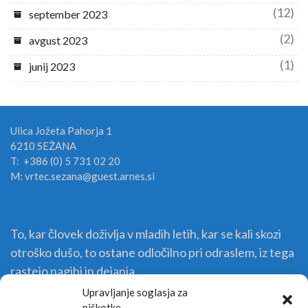
(12)
september 2023
(2)
avgust 2023
(1)
junij 2023
Ulica Jožeta Pahorja 1
6210 SEŽANA
T: +386 (0) 5 731 02 20
M: vrtec.sezana@guest.arnes.si
To, kar človek doživlja v mladih letih, kar se kali skozi
otroško dušo, to ostane odločilno pri odraslem, iz tega
rastejo nagibi in dejanja.
Upravljanje soglasja za
piškotke