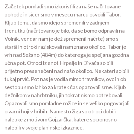
Začetek pomladi smo izkoristili za naše načrtovane
pohode in sicer smo v mesecu marcu osvojili Tabor.
Kljub temu, da smo idejo spremenili v zadnjem
trenutku (načrtovano je bilo, da se bomo odpravili na
Volnik, vendar nam je dež spremenil načrte) smo s
starši in otroki raziskovali nam znano okolico. Tabor je
vrh nad Sežano (484m) do katerega je speljana gozdna
učna pot. Otroci iz enot Hrpelje in Divača so bili
prijetno presenečeni nad našo okolico. Nekateri so bili
tukaj prvič. Pot nas je vodila mimo travnikov, ovc in ob
sestopu smo lahko za kratek čas opazovali srne. Kljub
dežnikom v nahrbtniku, jih tokrat nismo potrebovali.
Opazovali smo pomladne rožice in se veliko pogovarjali
o varni hoji v hribih. Namesto žiga so otroci dobili
nalepke z motivom Gojzarčka, katere so ponosno
nalepili v svoje planinske izkaznice.