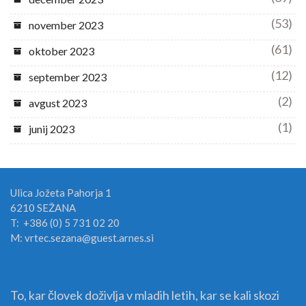
(53)
november 2023
(61)
oktober 2023
(12)
september 2023
(2)
avgust 2023
(1)
junij 2023
Ulica Jožeta Pahorja 1
6210 SEŽANA
T: +386 (0) 5 731 02 20
M: vrtec.sezana@guest.arnes.si
To, kar človek doživlja v mladih letih, kar se kali skozi