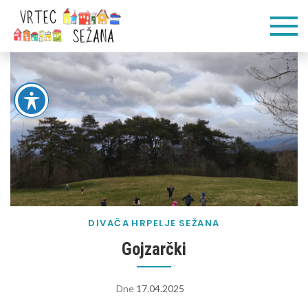
Skip
Vrtec
Veliko pogumnih
to
korakov
content
Sežana
DIVAČA
HRPELJE
SEŽANA
Gojzarčki
Dne
17.04.2025