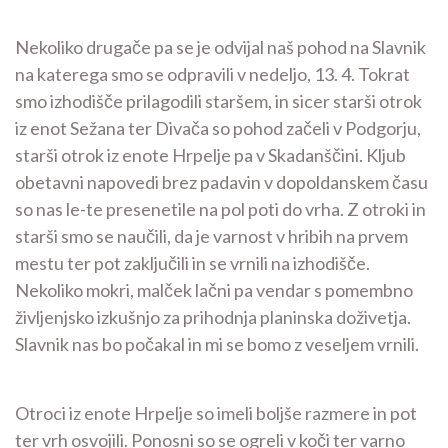
Nekoliko drugače pa se je odvijal naš pohod na Slavnik
na katerega smo se odpravili v nedeljo, 13. 4. Tokrat
smo izhodišče prilagodili staršem, in sicer starši otrok
iz enot Sežana ter Divača so pohod začeli v Podgorju,
starši otrok iz enote Hrpelje pa v Skadanščini. Kljub
obetavni napovedi brez padavin v dopoldanskem času
so nas le-te presenetile na pol poti do vrha. Z otroki in
starši smo se naučili, da je varnost v hribih na prvem
mestu ter pot zaključili in se vrnili na izhodišče.
Nekoliko mokri, malček lačni pa vendar s pomembno
življenjsko izkušnjo za prihodnja planinska doživetja.
Slavnik nas bo počakal in mi se bomo z veseljem vrnili.
Otroci iz enote Hrpelje so imeli boljše razmere in pot
ter vrh osvojili. Ponosni so se ogreli v koči ter varno