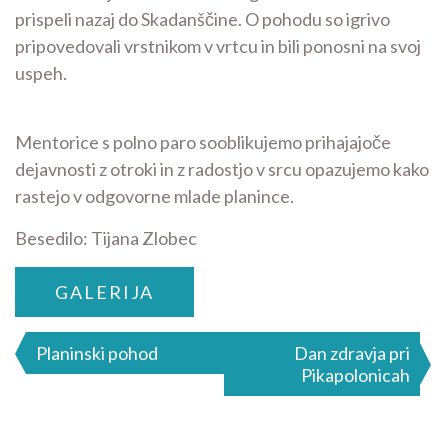
prispeli nazaj do Skadanščine. O pohodu so igrivo
pripovedovali vrstnikom v vrtcu in bili ponosni na svoj
uspeh.
Mentorice s polno paro sooblikujemo prihajajoče
dejavnosti z otroki in z radostjo v srcu opazujemo kako
rastejo v odgovorne mlade planince.
Besedilo: Tijana Zlobec
GALERIJA
Navigacija
Planinski pohod
Dan zdravja pri
Pikapolonicah
prispevka