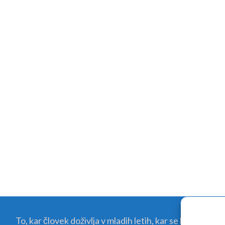
To, kar človek doživlja v mladih letih, kar se kali