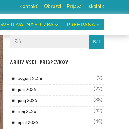
Kontakti
Obrazci
Prijava
Iskalnik
SVETOVALNA SLUŽBA
PREHRANA
ARHIV VSEH PRISPEVKOV
(2)
avgust 2026
(22)
julij 2026
(38)
junij 2026
(42)
maj 2026
(45)
april 2026