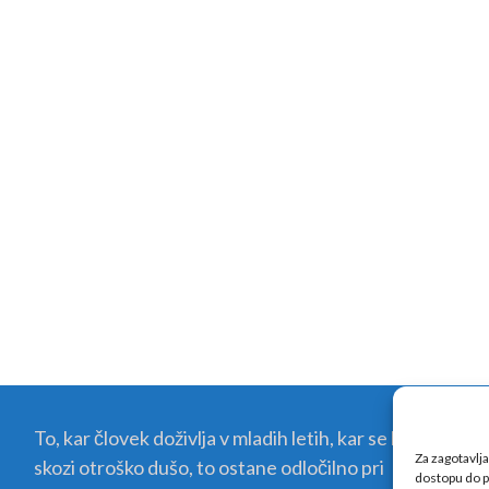
To, kar človek doživlja v mladih letih, kar se kali
Za zagotavlja
skozi otroško dušo, to ostane odločilno pri
dostopu do p