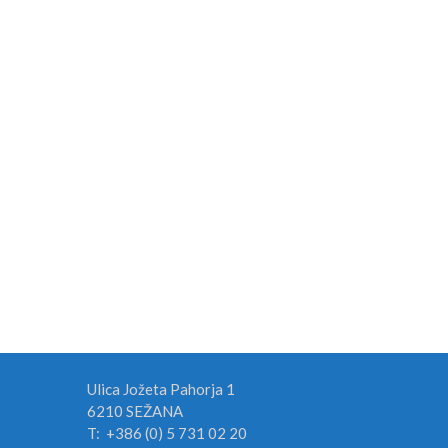
Ulica Jožeta Pahorja 1
6210 SEŽANA
T: +386 (0) 5 731 02 20