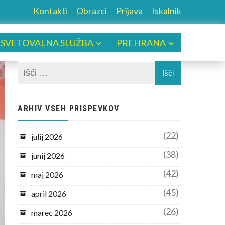
Kontakti
Obrazci
Prijava
Iskalnik
SVETOVALNA SLUŽBA
PREHRANA
ARHIV VSEH PRISPEVKOV
(22)
julij 2026
(38)
junij 2026
(42)
maj 2026
(45)
april 2026
(26)
marec 2026