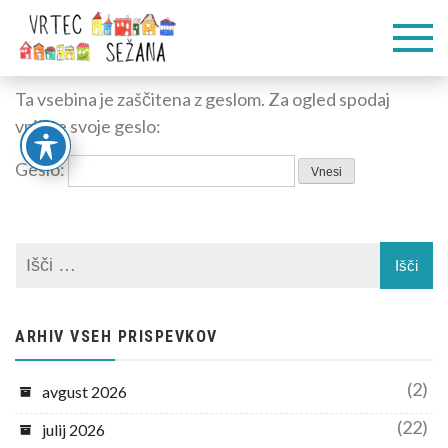
Skip
Vrtec
Veliko pogumnih
to
korakov
content
Sežana
Ta vsebina je zaščitena z geslom. Za ogled spodaj
vpišite svoje geslo:
Geslo:
ARHIV VSEH PRISPEVKOV
(2)
avgust 2026
(22)
julij 2026