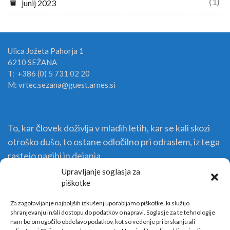
(1)
junij 2023
Ulica Jožeta Pahorja 1
6210 SEŽANA
T: +386 (0) 5 731 02 20
M: vrtec.sezana@guest.arnes.si
To, kar človek doživlja v mladih letih, kar se kali skozi
otroško dušo, to ostane odločilno pri odraslem, iz tega
rastejo nagibi in dejanja.
Upravljanje soglasja za
piškotke
Za zagotavljanje najboljših izkušenj uporabljamo piškotke, ki služijo
shranjevanju in/ali dostopu do podatkov o napravi. Soglasje za te tehnologije
nam bo omogočilo obdelavo podatkov, kot so vedenje pri brskanju ali