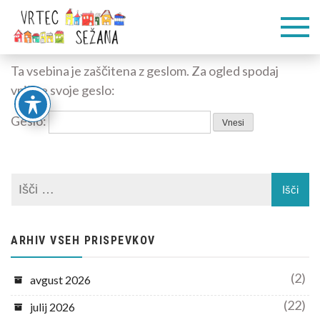
Skip
Vrtec
Veliko pogumnih
to
korakov
content
Sežana
Ta vsebina je zaščitena z geslom. Za ogled spodaj
vpišite svoje geslo:
Geslo:
ARHIV VSEH PRISPEVKOV
(2)
avgust 2026
(22)
julij 2026