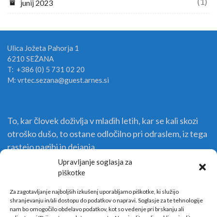
(1)
junij 2023
Ulica Jožeta Pahorja 1
6210 SEŽANA
T: +386 (0) 5 731 02 20
M: vrtec.sezana@guest.arnes.si
To, kar človek doživlja v mladih letih, kar se kali skozi
otroško dušo, to ostane odločilno pri odraslem, iz tega
rastejo nagibi in dejanja.
Upravljanje soglasja za
piškotke
Za zagotavljanje najboljših izkušenj uporabljamo piškotke, ki služijo
shranjevanju in/ali dostopu do podatkov o napravi. Soglasje za te tehnologije
nam bo omogočilo obdelavo podatkov, kot so vedenje pri brskanju ali