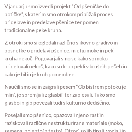
V januarju smo izvedli projekt “Od pšeničke do
potičke”, s katerim smo otrokom približali proces
pridelave in predelave pšenice ter pomen
tradicionalne peke kruha.
Z otroki smo si ogledali različno slikovno gradivo in
posnetke o pridelavi pšenice, mletju moke in peki
kruha nekoč. Pogovarjali smo se kako so moko
pridelovali nekoč, kako so kruh pekli v krušnih pečeh in
kako je bil in je kruh pomemben.
Naučili smo se in zaigrali pesem “Ob bistrem potoku je
mlin”, jo spremljali z glasbili ter zaplesali. Tako smo
glasbo in gib povezali tudi s kulturno dediščino.
Posejali smo pšenico, opazovali njeno rast in
raziskovali različne nestrukturirane materiale (moko,
semena, polento in testo). Otroci so jih tipali, vonjali in