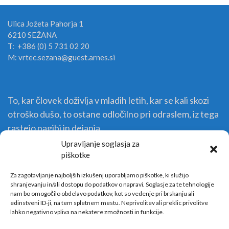
Ulica Jožeta Pahorja 1
6210 SEŽANA
T: +386 (0) 5 731 02 20
M: vrtec.sezana@guest.arnes.si
To, kar človek doživlja v mladih letih, kar se kali skozi
otroško dušo, to ostane odločilno pri odraslem, iz tega
rastejo nagibi in dejanja.
Upravljanje soglasja za
piškotke
Za zagotavljanje najboljših izkušenj uporabljamo piškotke, ki služijo
shranjevanju in/ali dostopu do podatkov o napravi. Soglasje za te tehnologije
nam bo omogočilo obdelavo podatkov, kot so vedenje pri brskanju ali
edinstveni ID-ji, na tem spletnem mestu. Neprivolitev ali preklic privolitve
lahko negativno vpliva na nekatere zmožnosti in funkcije.