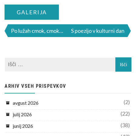
GALERIJA
Navigacija
Po lužah cmok, cmok…
S poezijo v kulturni dan
prispevka
ARHIV VSEH PRISPEVKOV
(2)
avgust 2026
(22)
julij 2026
(38)
junij 2026