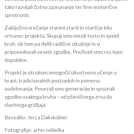
tako razvijali čutno zaznavanje ter fine motorične
spretnosti.
Zaključno srečanje starimi starši in starši je bilo
vrhunec projekta. Skupaj smo mesili testo in spekli
kruh, ob tem pa delili različne izkušnje in si
pripovedovali vesele zgodbe. Preživeli smo res lepo
dopoldne.
Projekt je otrokom omogočil izkustveno učenje o
hrani, tradicionalnih postopkih in pomenu
sodelovanja. Povezali smo generacije in spoznali
zgodbo vsakega kruha – od pšeničnega zrna do
slastnega grižljaja.
Besedilo: Jerca Dakskobler
Fotografije: arhiv oddelka