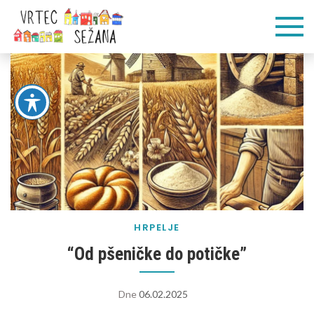
Skip
Vrtec
Veliko pogumnih
to
korakov
content
Sežana
HRPELJE
“Od pšeničke do potičke”
Dne
06.02.2025